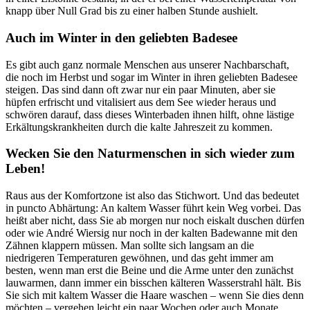
knapp über Null Grad bis zu einer halben Stunde aushielt.
Auch im Winter in den geliebten Badesee
Es gibt auch ganz normale Menschen aus unserer Nachbarschaft,
die noch im Herbst und sogar im Winter in ihren geliebten Badesee
steigen. Das sind dann oft zwar nur ein paar Minuten, aber sie
hüpfen erfrischt und vitalisiert aus dem See wieder heraus und
schwören darauf, dass dieses Winterbaden ihnen hilft, ohne lästige
Erkältungskrankheiten durch die kalte Jahreszeit zu kommen.
Wecken Sie den Naturmenschen in sich wieder zum
Leben!
Raus aus der Komfortzone ist also das Stichwort. Und das bedeutet
in puncto Abhärtung: An kaltem Wasser führt kein Weg vorbei. Das
heißt aber nicht, dass Sie ab morgen nur noch eiskalt duschen dürfen
oder wie André Wiersig nur noch in der kalten Badewanne mit den
Zähnen klappern müssen. Man sollte sich langsam an die
niedrigeren Temperaturen gewöhnen, und das geht immer am
besten, wenn man erst die Beine und die Arme unter den zunächst
lauwarmen, dann immer ein bisschen kälteren Wasserstrahl hält. Bis
Sie sich mit kaltem Wasser die Haare waschen – wenn Sie dies denn
möchten – vergehen leicht ein paar Wochen oder auch Monate.