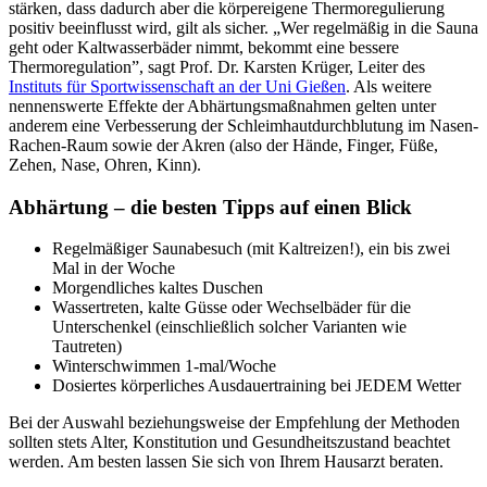
stärken, dass dadurch aber die körpereigene Thermoregulierung
positiv beeinflusst wird, gilt als sicher. „Wer regelmäßig in die Sauna
geht oder Kaltwasserbäder nimmt, bekommt eine bessere
Thermoregulation”, sagt Prof. Dr. Karsten Krüger, Leiter des
Instituts für Sportwissenschaft an der Uni Gießen
. Als weitere
nennenswerte Effekte der Abhärtungsmaßnahmen gelten unter
anderem eine Verbesserung der Schleimhautdurchblutung im Nasen-
Rachen-Raum sowie der Akren (also der Hände, Finger, Füße,
Zehen, Nase, Ohren, Kinn).
Abhärtung – die besten Tipps auf einen Blick
Regelmäßiger Saunabesuch (mit Kaltreizen!), ein bis zwei
Mal in der Woche
Morgendliches kaltes Duschen
Wassertreten, kalte Güsse oder Wechselbäder für die
Unterschenkel (einschließlich solcher Varianten wie
Tautreten)
Winterschwimmen 1-mal/Woche
Dosiertes körperliches Ausdauertraining bei JEDEM Wetter
Bei der Auswahl beziehungsweise der Empfehlung der Methoden
sollten stets Alter, Konstitution und Gesundheitszustand beachtet
werden. Am besten lassen Sie sich von Ihrem Hausarzt beraten.