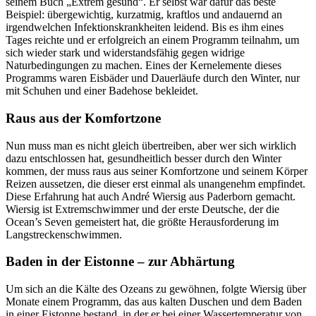
seinem Buch „Extrem gesund“. Er selbst war dafür das beste
Beispiel: übergewichtig, kurzatmig, kraftlos und andauernd an
irgendwelchen Infektionskrankheiten leidend. Bis es ihm eines
Tages reichte und er erfolgreich an einem Programm teilnahm, um
sich wieder stark und widerstandsfähig gegen widrige
Naturbedingungen zu machen. Eines der Kernelemente dieses
Programms waren Eisbäder und Dauerläufe durch den Winter, nur
mit Schuhen und einer Badehose bekleidet.
Raus aus der Komfortzone
Nun muss man es nicht gleich übertreiben, aber wer sich wirklich
dazu entschlossen hat, gesundheitlich besser durch den Winter
kommen, der muss raus aus seiner Komfortzone und seinem Körper
Reizen aussetzen, die dieser erst einmal als unangenehm empfindet.
Diese Erfahrung hat auch André Wiersig aus Paderborn gemacht.
Wiersig ist Extremschwimmer und der erste Deutsche, der die
Ocean’s Seven gemeistert hat, die größte Herausforderung im
Langstreckenschwimmen.
Baden in der Eistonne – zur Abhärtung
Um sich an die Kälte des Ozeans zu gewöhnen, folgte Wiersig über
Monate einem Programm, das aus kalten Duschen und dem Baden
in einer Eistonne bestand, in der er bei einer Wassertemperatur von