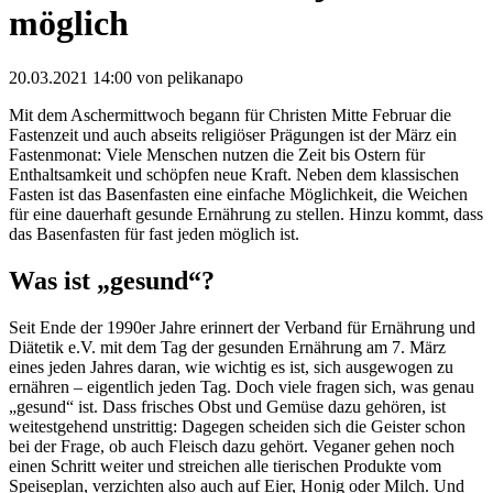
möglich
20.03.2021 14:00
von pelikanapo
Mit dem Aschermittwoch begann für Christen Mitte Februar die
Fastenzeit und auch abseits religiöser Prägungen ist der März ein
Fastenmonat: Viele Menschen nutzen die Zeit bis Ostern für
Enthaltsamkeit und schöpfen neue Kraft. Neben dem klassischen
Fasten ist das Basenfasten eine einfache Möglichkeit, die Weichen
für eine dauerhaft gesunde Ernährung zu stellen. Hinzu kommt, dass
das Basenfasten für fast jeden möglich ist.
Was ist „gesund“?
Seit Ende der 1990er Jahre erinnert der Verband für Ernährung und
Diätetik e.V. mit dem Tag der gesunden Ernährung am 7. März
eines jeden Jahres daran, wie wichtig es ist, sich ausgewogen zu
ernähren – eigentlich jeden Tag. Doch viele fragen sich, was genau
„gesund“ ist. Dass frisches Obst und Gemüse dazu gehören, ist
weitestgehend unstrittig: Dagegen scheiden sich die Geister schon
bei der Frage, ob auch Fleisch dazu gehört. Veganer gehen noch
einen Schritt weiter und streichen alle tierischen Produkte vom
Speiseplan, verzichten also auch auf Eier, Honig oder Milch. Und