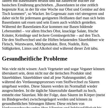
Jahren mit Basenfasten befasst und hat zahlreiche Bücher zur
basischen Ernährung geschrieben. „Basenfasten ist eine zeitlich
begrenzte Kur, in der für eine Woche nur Obst und Gemüse auf den
Tisch kommen“, so Wacker. Im Gegensatz zum viel strengeren und
daher nicht für jedermann geeigneten Heilfasten darf man sich beim
Basenfasten satt essen und sein Essen auch wirklich genießen.
Während der Basenfasten-Kur kommen nur Basen bildende
Lebensmittel – vor allem frisches Obst, knackige Salate, frische
Kräuter, Keimlinge und leckere Gemüsegerichte – auf den Tisch.
Die den Stoffwechsel und die Hüften belastenden Säurebildner wie
Fleisch, Wurstwaren, Milchprodukte, Brot, Nudeln, Reis,
Süßigkeiten, Limos und Alkohol sind während dieser Zeit tabu.
Gesundheitliche Probleme
Was viele nicht wissen: Auch Vegetarier und sogar Veganer können
übersäuert sein, denn nicht nur die tierischen Produkte sind
Säurebildner. Säurebildner sind all jene Nahrungsmittel, die
während des Verdauungsprozesses vom Stoffwechsel zu Säuren
umgebaut werden. Diese Säuren werden im Normalfall wieder
ausgeschieden. Ist die tägliche Säurezufuhr dauerhaft zu hoch,
entsteht eine Säurelast. Mit der Folge, dass Säuren im Körper (meist
im Bindegewebe) zwischengelagert werden und können zu
gesundheitlichen Störungen führen: Diese reichen von
Verdauungsbeschwerden über Allergien und Infektanfälligkeit bis