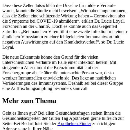
Dass diese Zellen tatsächlich die Ursache für mildere Verläufe
waren, konnte die Studie nicht beweisen. „Wir haben angenommen,
dass die Zellen eine schützende Wirkung haben – Coronaviren also
die Symptome bei COVID-19 abmildern“, erklärt Dr. Lucie Loyal,
Forscherin an der Charité. Doch es könnte auch das Gegenteil
zutreffen: „Bei manchen Viren führt eine zweite Infektion mit einem
ähnlichen Virusstamm zu einer fehlgeleiteten Immunantwort mit
negativen Auswirkungen auf den Krankheitsverlauf“, so Dr. Lucie
Loyal.
Die neue Erkenntnis könne den Grund für die vielen
unterschiedlichen Verläufe im Falle einer Infektion liefern. Mit
steigendem Alter nimmt die Kreuzimmunität laut der
Forschergruppe ab. Je älter die untersuchte Person war, desto
weniger Immunzellen entwickeln sie. Das liege an natürlichen
Veränderungen des Immunsystems. Deshalb sei bei dieser Gruppe
eine Auffrischungsimpfung besonders sinnvoll.
Mehr zum Thema
Geht es Ihnen gut? Bei allen Gesundheitsfragen stehen Ihnen die
Gesundheitsexperten der Guten Tag Apotheken gerne hilfreich zur
Seite. Bei Bedarf lotst Sie der
Apotheken-Finder
zur richtigen
Adresse ganz in Ihrer Nähe.