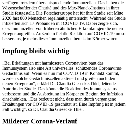
verfügen trotzdem über entsprechende Immunzellen. Das haben die
Wissenschaftler der Charité und des Max-Planck-Instituts in ihrer
Studie festgestellt. Die Forschergruppe hat für ihre Studie seit Mitte
2020 fast 800 Menschen regelmäßig untersucht. Während der Studie
infizierten sich 17 Probanden mit COVID-19. Dabei zeigte sich,
dass Immunzellen von früheren ähnlichen Erkrankungen die neuen
Erreger angreifen. Außerdem fiel die Reaktion auf COVID-19 umso
besser aus, je mehr dieser Immunzellen bereits im Körper waren.
Impfung bleibt wichtig
„Bei Erkältungen mit harmloseren Coronaviren baut das
Immunsystem also eine Art universelles, schützendes Coronavirus-
Gedächtnis auf. Wenn es nun mit COVID-19 in Kontakt kommt,
werden solche Gedächtniszellen aktiviert und greifen auch den
neuen Erreger an“, erklärt Dr. Claudia Giesecke-Thiel, leitende
Autorin der Studie. Das könne die Reaktion des Immunsystems
verbessern und die Ausbreitung im Körper zu Beginn der Infektion
einschränken. „Das bedeutet nicht, dass man durch vergangene
Erkältungen vor COVID-19 geschützt ist. Eine Impfung ist in jedem
Fall wichtig“, so Dr. Claudia Giesecke-Thiel.
Milderer Corona-Verlauf