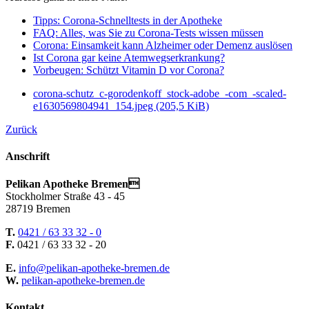
Tipps: Corona-Schnelltests in der Apotheke
FAQ: Alles, was Sie zu Corona-Tests wissen müssen
Corona: Einsamkeit kann Alzheimer oder Demenz auslösen
Ist Corona gar keine Atemwegserkrankung?
Vorbeugen: Schützt Vitamin D vor Corona?
corona-schutz_c-gorodenkoff_stock-adobe_-com_-scaled-
e1630569804941_154.jpeg
(205,5 KiB)
Zurück
Anschrift
Pelikan Apotheke Bremen
Stockholmer Straße 43 - 45
28719 Bremen
T.
0421 / 63 33 32 - 0
F.
0421 / 63 33 32 - 20
E.
info@pelikan-apotheke-bremen.de
W.
pelikan-apotheke-bremen.de
Kontakt