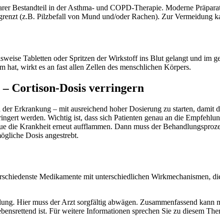
htbarer Bestandteil in der Asthma- und COPD-Therapie. Moderne Präpa
egrenzt (z.B. Pilzbefall von Mund und/oder Rachen). Zur Vermeidung 
sweise Tabletten oder Spritzen der Wirkstoff ins Blut gelangt und im
m hat, wirkt es an fast allen Zellen des menschlichen Körpers.
e – Cortison-Dosis verringern
r Erkrankung – mit ausreichend hoher Dosierung zu starten, damit das 
ringert werden. Wichtig ist, dass sich Patienten genau an die Empfehl
eue die Krankheit erneut aufflammen. Dann muss der Behandlungsprozes
mögliche Dosis angestrebt.
erschiedenste Medikamente mit unterschiedlichen Wirkmechanismen, di
lung. Hier muss der Arzt sorgfältig abwägen. Zusammenfassend kann m
lebensrettend ist. Für weitere Informationen sprechen Sie zu diesem T