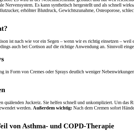
le Nervensystem. Es kann synthetisch hergestellt und als schnell wi
lutzucker, erhöhter Blutdruck, Gewichtszunahme, Osteoporose, schlec
ht?
on ist nach wie vor ein Segen – wenn wir es richtig einsetzen – weil
ings auch bei Cortison auf die richtige Anwendung an. Sinnvoll einges
ys
dung in Form von Cremes oder Sprays deutlich weniger Nebenwirkungen a
en
n quälenden Juckreiz. Sie helfen schnell und unkompliziert. Um das 
ngewendet werden.
Außerdem wichtig:
Nach dem Cremen sofort Händewa
 Teil von Asthma- und COPD-Therapie