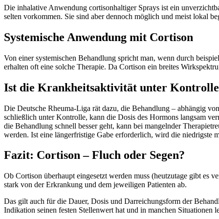
Die inhalative Anwendung cortisonhaltiger Sprays ist ein unverzic
selten vorkommen. Sie sind aber dennoch möglich und meist lokal b
Systemische Anwendung mit Cortison
Von einer systemischen Behandlung spricht man, wenn durch beispiel
erhalten oft eine solche Therapie. Da Cortison ein breites Wirkspektru
Ist die Krankheitsaktivität unter Kontroll
Die Deutsche Rheuma-Liga rät dazu, die Behandlung – abhängig von de
schließlich unter Kontrolle, kann die Dosis des Hormons langsam ver
die Behandlung schnell besser geht, kann bei mangelnder Therapietr
werden. Ist eine längerfristige Gabe erforderlich, wird die niedrigste 
Fazit: Cortison – Fluch oder Segen?
Ob Cortison überhaupt eingesetzt werden muss (heutzutage gibt es v
stark von der Erkrankung und dem jeweiligen Patienten ab.
Das gilt auch für die Dauer, Dosis und Darreichungsform der Behand
Indikation seinen festen Stellenwert hat und in manchen Situationen 