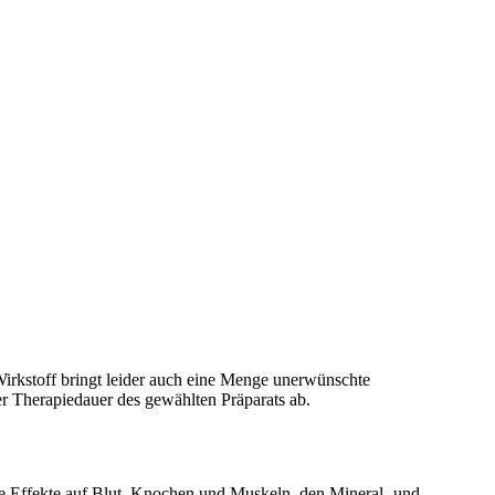
Wirkstoff bringt leider auch eine Menge unerwünschte
r Therapiedauer des gewählten Präparats ab.
nde Effekte auf Blut, Knochen und Muskeln, den Mineral- und