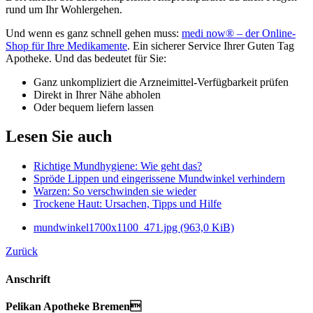
rund um Ihr Wohlergehen.
Und wenn es ganz schnell gehen muss:
medi now® – der Online-
Shop für Ihre Medikamente
. Ein sicherer Service Ihrer Guten Tag
Apotheke. Und das bedeutet für Sie:
Ganz unkompliziert die Arzneimittel-Verfügbarkeit prüfen
Direkt in Ihrer Nähe abholen
Oder bequem liefern lassen
Lesen Sie auch
Richtige Mundhygiene: Wie geht das?
Spröde Lippen und eingerissene Mundwinkel verhindern
Warzen: So verschwinden sie wieder
Trockene Haut: Ursachen, Tipps und Hilfe
mundwinkel1700x1100_471.jpg
(963,0 KiB)
Zurück
Anschrift
Pelikan Apotheke Bremen