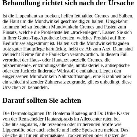
Behandlung richtet sich nach der Ursache
Ist die Lippenhaut zu trocken, helfen fetthaltige Cremes und Salben,
die Haut um die Mundwinkel geschmeidig zu halten. Umgekehrt
kommen bei zu feuchten Mundwinkeln Cremes und Pasten zum
Einsatz, welche die Problemstellen „trockenlegen“. Lassen Sie sich
in Ihrer Guten-Tag-Apotheke beraten, welches Produkt auf Ihre
Bedürfnisse abgestimmt ist. Halten sich die Mundwinkelrhagaden
trotz guter Hautpflege hartnäckig, heißt es: Ab zum Arzt. Dann sind
vielleicht Keime für die Faulecken verantwortlich. In diesem Fall
verordnet der Haus- oder Hautarzt spezielle Cremes, die
pilzhemmende, entzündungsstillende, antibakterielle, antiseptische
oder den Juckreiz lindernde Wirkstoff e enthalten. Liegen den
eingerissenen Mundwinkeln Nährstoffmangel, eine Krankheit oder
ein schlecht sitzender Zahnersatz zugrunde, gilt es unbedingt, diese
Ursachen zu behandeln.
Darauf sollten Sie achten
Die Dermatologinnen Dr. Boatema Boateng und Dr. Urike Kaster
von der Remscheider Hautarztpraxis im Alleecenter raten bei
Cheilitis angularis, alle reizenden oder irritierenden Stoffe wie
Lippenstifte oder auch scharfe und heiße Speisen zu meiden. Das
Gleiche gilt für ein übermäßiges Trockenreiben oder Kratzen der