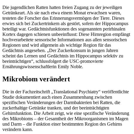
Die jugendlichen Ratten hatten freien Zugang zu der jeweiligen
Getränkeart. Als sie nach etwa einem Monat erwachsen waren,
testeten die Forscher das Erinnerungsvermögen der Tiere. Dieses
erwies sich bei Zuckertrinkern als gestört, sofern der Hippocampus
beteiligt war. Gedächtnisfunktionen des sogenannten perirhinalen
Kortex dagegen schienen unbeeinflusst: Diese Hirnregion empfängt
hochverarbeitete sensorische Informationen aus allen sensorischen
Regionen und wird allgemein als wichtige Region für das
Gedächtnis angesehen. „Der Zuckerkonsum in jungen Jahren
scheint das Lernen und Gedächtnis im Hippocampus selektiv zu
beeinträchtigen“, schlussfolgert die USC-promovierte
Ernährungswissenschaftlerin Emily Noble.
Mikrobiom verändert
Die in der Fachzeitschrift „Translational Psychiatry“ veröffentlichte
Studie dokumentiert auch einen Zusammenhang zwischen
spezifischen Veränderungen der Darmbakterien bei Ratten, die
zuckerhaltige Getränke tranken, und der beeinträchtigten
Gehirnfunktion. Die Arbeit zeigt, wie eine spezifische Veränderung
des Mikrobioms – der Gesamtheit der Mikroorganismen im Magen
und Darm – die Funktion einer bestimmten Region des Gehirns
verändern kann.