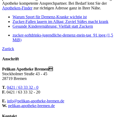
Apotheke kompetente Ansprechpartner. Bei Bedarf lotst Sie der
Apotheken-Finder
zur richtigen Adresse ganz in Ihrer Nähe.
Warum Sport für Demenz-Kranke wichtig ist
Zucker-Fallen lauern im Alltag: Zuviel Süßes macht krank
Gesunde Kinderernährung: Vielfalt statt Zuckern
zucker-softdrinks-jugendliche-demenz-mein-tag_91.jpeg
(1,5
MiB)
Zurück
Anschrift
Pelikan Apotheke Bremen
Stockholmer Straße 43 - 45
28719 Bremen
T.
0421 / 63 33 32 - 0
F.
0421 / 63 33 32 - 20
E.
info@pelikan-apotheke-bremen.de
W.
pelikan-apotheke-bremen.de
Kontakt