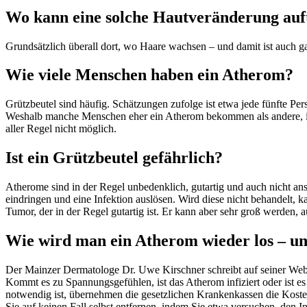
Wo kann eine solche Hautveränderung auf
Grundsätzlich überall dort, wo Haare wachsen – und damit ist auch 
Wie viele Menschen haben ein Atherom?
Grützbeutel sind häufig. Schätzungen zufolge ist etwa jede fünfte Pe
Weshalb manche Menschen eher ein Atherom bekommen als andere, ist 
aller Regel nicht möglich.
Ist ein Grützbeutel gefährlich?
Atherome sind in der Regel unbedenklich, gutartig und auch nicht ans
eindringen und eine Infektion auslösen. Wird diese nicht behandelt,
Tumor, der in der Regel gutartig ist. Er kann aber sehr groß werden
Wie wird man ein Atherom wieder los – u
Der Mainzer Dermatologe Dr. Uwe Kirschner schreibt auf seiner Websi
Kommt es zu Spannungsgefühlen, ist das Atherom infiziert oder ist es 
notwendig ist, übernehmen die gesetzlichen Krankenkassen die Kosten
Sie auf keinen Fall selbst entfernen, indem Sie etwa versuchen, den 