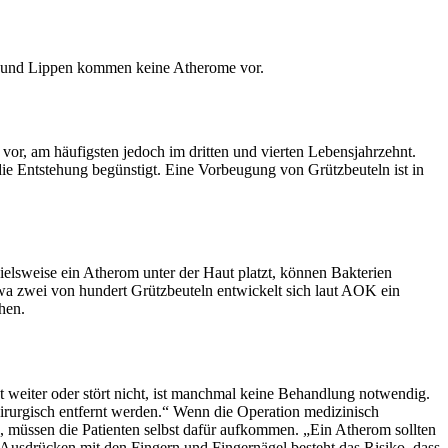
hen und Lippen kommen keine Atherome vor.
vor, am häufigsten jedoch im dritten und vierten Lebensjahrzehnt.
e Entstehung begünstigt. Eine Vorbeugung von Grützbeuteln ist in
ielsweise ein Atherom unter der Haut platzt, können Bakterien
twa zwei von hundert Grützbeuteln entwickelt sich laut AOK ein
chen.
 weiter oder stört nicht, ist manchmal keine Behandlung notwendig.
chirurgisch entfernt werden.“ Wenn die Operation medizinisch
, müssen die Patienten selbst dafür aufkommen. „Ein Atherom sollten
s Ausdrücken mit den Fingern und Fingernägel besteht das Risiko, dass