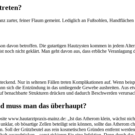
treten?
ganz zarter, feiner Flaum gemeint. Lediglich an Fußsohlen, Handfläc
rson davon betroffen. Die gutartigen Hautzysten kommen in jedem Alter 
noch nicht geklärt. Man geht davon aus, dass erbliche Veranlagung di
teckend. Nur in seltenen Fällen treten Komplikationen auf. Wenn beisp
 kann sich die Entzündung in das umliegende Gewebe ausbreiten. Aus e
, auf benachbarte Strukturen drücken und dadurch Beschwerden verursa
nd muss man das überhaupt?
te www.hautarztpraxis-mainz.de: „Ist das Atherom klein, wächst nicht
unklar, ob bösartige Zellen beteiligt sein können, sollte das Atherom 
. Soll der Grützbeutel aus rein kosmetischen Gründen entfernt werden
Inhalt auszudrücken – sonst riskieren Sie eine Infektion. Denn durch da