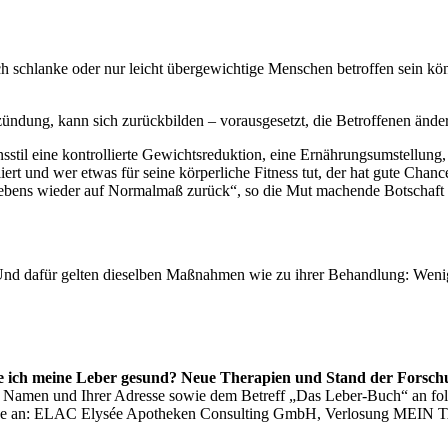
schlanke oder nur leicht übergewichtige Menschen betroffen sein könn
ntzündung, kann sich zurückbilden – vorausgesetzt, die Betroffenen ände
nsstil eine kontrollierte Gewichtsreduktion, eine Ernährungsumstellu
iert und wer etwas für seine körperliche Fitness tut, der hat gute Cha
ebens wieder auf Normalmaß zurück“, so die Mut machende Botschaft
eht. Und dafür gelten dieselben Maßnahmen wie zu ihrer Behandlung: We
e ich meine Leber gesund? Neue Therapien und Stand der Forsc
m Namen und Ihrer Adresse sowie dem Betreff „Das Leber-Buch“ an fo
esse an: ELAC Elysée Apotheken Consulting GmbH, Verlosung MEIN TA