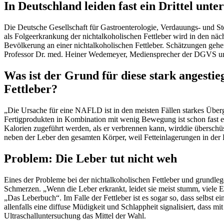
In Deutschland leiden fast ein Drittel unte
Die Deutsche Gesellschaft für Gastroenterologie, Verdauungs- und Stof
als Folgeerkrankung der nichtalkoholischen Fettleber wird in den nächs
Bevölkerung an einer nichtalkoholischen Fettleber. Schätzungen gehen
Professor Dr. med. Heiner Wedemeyer, Mediensprecher der DGVS und
Was ist der Grund für diese stark angesti
Fettleber?
„Die Ursache für eine NAFLD ist in den meisten Fällen starkes Überg
Fertigprodukten in Kombination mit wenig Bewegung ist schon fast ei
Kalorien zugeführt werden, als er verbrennen kann, wirddie überschü
neben der Leber den gesamten Körper, weil Fetteinlagerungen in der
Problem: Die Leber tut nicht weh
Eines der Probleme bei der nichtalkoholischen Fettleber und grundl
Schmerzen. „Wenn die Leber erkrankt, leidet sie meist stumm, viele 
„Das Leberbuch“. Im Falle der Fettleber ist es sogar so, dass selbst 
allenfalls eine diffuse Müdigkeit und Schlappheit signalisiert, dass
Ultraschalluntersuchung das Mittel der Wahl.