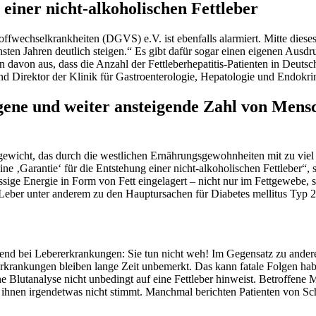
r einer nicht-alkoholischen Fettleber
fwechselkrankheiten (DGVS) e.V. ist ebenfalls alarmiert. Mitte dieses 
ten Jahren deutlich steigen.“ Es gibt dafür sogar einen eigenen Ausdruck:
 davon aus, dass die Anzahl der Fettleberhepatitis-Patienten in Deutsch
 Direktor der Klinik für Gastroenterologie, Hepatologie und Endokr
egene und weiter ansteigende Zahl von Mens
ewicht, das durch die westlichen Ernährungsgewohnheiten mit zu viel 
ne ‚Garantie‘ für die Entstehung einer nicht-alkoholischen Fettleber“
ssige Energie in Form von Fett eingelagert – nicht nur im Fettgewebe,
 Leber unter anderem zu den Hauptursachen für Diabetes mellitus Typ 
egend bei Lebererkrankungen: Sie tun nicht weh! Im Gegensatz zu ande
Erkrankungen bleiben lange Zeit unbemerkt. Das kann fatale Folgen hab
eine Blutanalyse nicht unbedingt auf eine Fettleber hinweist. Betroffen
 mit ihnen irgendetwas nicht stimmt. Manchmal berichten Patienten von S