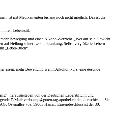
en, ist mit Medikamenten bislang noch nicht möglich. Das ist die
rn ihren Lebensstil.
ng, mehr Bewegung und einen Alkohol-Verzicht. „Wer auf sein Gewicht
ncen auf Heilung seiner Lebererkrankung. Selbst vergrößerte Lebern
 im „Leber-Buch“.
niger essen, mehr Bewegung, wenig Alkohol, kurz: eine gesunde
hung“
, herausgegeben von der Deutschen Leberstiftung und
lgende E-Mail: verlosung@guten-tag-apotheken.de oder schicken Sie
G, Ostenallee 76a, 59063 Hamm. Einsendeschluss ist der 30.