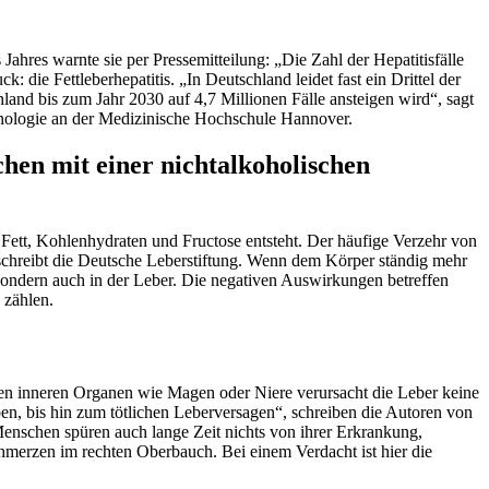
Jahres warnte sie per Pressemitteilung: „Die Zahl der Hepatitisfälle
 die Fettleberhepatitis. „In Deutschland leidet fast ein Drittel der
land bis zum Jahr 2030 auf 4,7 Millionen Fälle ansteigen wird“, sagt
inologie an der Medizinische Hochschule Hannover.
chen mit einer nichtalkoholischen
Fett, Kohlenhydraten und Fructose entsteht. Der häufige Verzehr von
, schreibt die Deutsche Leberstiftung. Wenn dem Körper ständig mehr
 sondern auch in der Leber. Die negativen Auswirkungen betreffen
2 zählen.
ren inneren Organen wie Magen oder Niere verursacht die Leber keine
en, bis hin zum tötlichen Leberversagen“, schreiben die Autoren von
e Menschen spüren auch lange Zeit nichts von ihrer Erkrankung,
chmerzen im rechten Oberbauch. Bei einem Verdacht ist hier die