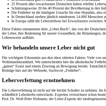
25 Prozent aller erwachsenen Deutschen haben erhöhte Leber
Schätzungsweise 20 bis 40 Prozent der Bevölkerung in den Indu
Die Fettleber ist die häufigste Ursache für eine Hepatitis, also
In Deutschland sterben jährlich mindestens 14.000 Menschen a
In Europa zählt die Leberzirrhose bei Erwachsenen zwischen 3
Diese Fakten entstammen dem „Leber-Buch“, das von der Deutschen Le
der Leber, ihre Bedeutung für unsere Gesundheit, die Belastungen,
Lebensweise aufklärt.
Wir behandeln unsere Leber nicht gut
Die wichtigste Erkenntnis aus den oben zitierten Fakten: Viele von un
Wohlstandskrankheit. Wir unterscheiden hier die alkoholische Fettleb
„gutem“ Essen und einem Zuwenig an Bewegung beruht. Tatsächlich is
Beiträge hier auf der Webseite, Suchwort „Fettleber“.
Leberverfettung ernstnehmen
Die Leberverfettung ist nicht auf die leichte Schulter zu nehmen. 
schließlich Leberkrebs entwickeln. Experten verzeichnen schon heute
Prof. Dr. Wolf-Peter Hofmann, der Leber-Experte der niedergelass