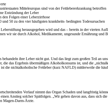
werte
striestaaten Mitteleuropas sind von der Fettlebererkrankung betroffen
 eine Entzündung der Leber
n den Folgen einer Leberzirrhose
0 und 50 zu den vier häufigsten krankheits- bedingten Todesursachen
berstiftung herausgegeben wird und das – bereits in der vierten Aufla
 denen wir sie durch Alkohol, Medikamente, ungesunde Ernährung und 
s behandeln ihre Leber nicht gut. Und das liegt zum großen Teil an uns
er, die das Ergebnis übermäßigen Alkoholkonsums ist, und die „nichtalk
t die nichtalkoholische Fettleber (kurz NAFLD) mittlerweile die häuf
Im fortschreitenden Verlauf nimmt das Organ Schaden und langfristig 
 einen Anstieg solcher Spätfolgen. „Wir gehen davon aus, dass sich die
enen Magen-Darm-Ärzte.