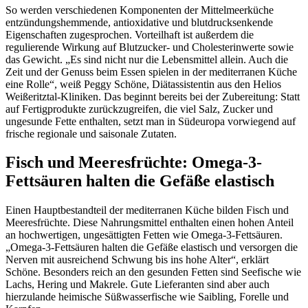
So werden verschiedenen Komponenten der Mittelmeerküche
entzündungshemmende, antioxidative und blutdrucksenkende
Eigenschaften zugesprochen. Vorteilhaft ist außerdem die
regulierende Wirkung auf Blutzucker- und Cholesterinwerte sowie
das Gewicht. „Es sind nicht nur die Lebensmittel allein. Auch die
Zeit und der Genuss beim Essen spielen in der mediterranen Küche
eine Rolle“, weiß Peggy Schöne, Diätassistentin aus den Helios
Weißeritztal-Kliniken. Das beginnt bereits bei der Zubereitung: Statt
auf Fertigprodukte zurückzugreifen, die viel Salz, Zucker und
ungesunde Fette enthalten, setzt man in Südeuropa vorwiegend auf
frische regionale und saisonale Zutaten.
Fisch und Meeresfrüchte: Omega-3-
Fettsäuren halten die Gefäße elastisch
Einen Hauptbestandteil der mediterranen Küche bilden Fisch und
Meeresfrüchte. Diese Nahrungsmittel enthalten einen hohen Anteil
an hochwertigen, ungesättigten Fetten wie Omega-3-Fettsäuren.
„Omega-3-Fettsäuren halten die Gefäße elastisch und versorgen die
Nerven mit ausreichend Schwung bis ins hohe Alter“, erklärt
Schöne. Besonders reich an den gesunden Fetten sind Seefische wie
Lachs, Hering und Makrele. Gute Lieferanten sind aber auch
hierzulande heimische Süßwasserfische wie Saibling, Forelle und