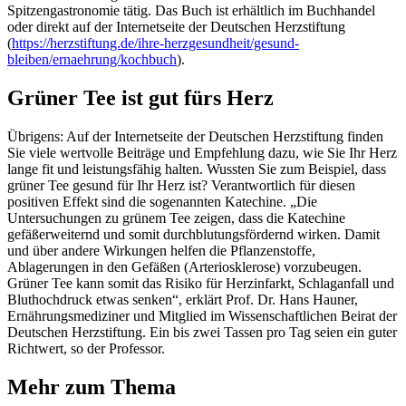
Spitzengastronomie tätig. Das Buch ist erhältlich im Buchhandel
oder direkt auf der Internetseite der Deutschen Herzstiftung
(
https://herzstiftung.de/ihre-herzgesundheit/gesund-
bleiben/ernaehrung/kochbuch
).
Grüner Tee ist gut fürs Herz
Übrigens: Auf der Internetseite der Deutschen Herzstiftung finden
Sie viele wertvolle Beiträge und Empfehlung dazu, wie Sie Ihr Herz
lange fit und leistungsfähig halten. Wussten Sie zum Beispiel, dass
grüner Tee gesund für Ihr Herz ist? Verantwortlich für diesen
positiven Effekt sind die sogenannten Katechine. „Die
Untersuchungen zu grünem Tee zeigen, dass die Katechine
gefäßerweiternd und somit durchblutungsfördernd wirken. Damit
und über andere Wirkungen helfen die Pflanzenstoffe,
Ablagerungen in den Gefäßen (Arteriosklerose) vorzubeugen.
Grüner Tee kann somit das Risiko für Herzinfarkt, Schlaganfall und
Bluthochdruck etwas senken“, erklärt Prof. Dr. Hans Hauner,
Ernährungsmediziner und Mitglied im Wissenschaftlichen Beirat der
Deutschen Herzstiftung. Ein bis zwei Tassen pro Tag seien ein guter
Richtwert, so der Professor.
Mehr zum Thema