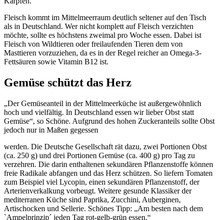
Karpfen.
Fleisch kommt im Mittelmeerraum deutlich seltener auf den Tisch
als in Deutschland. Wer nicht komplett auf Fleisch verzichten
möchte, sollte es höchstens zweimal pro Woche essen. Dabei ist
Fleisch von Wildtieren oder freilaufenden Tieren dem von
Masttieren vorzuziehen, da es in der Regel reicher an Omega-3-
Fettsäuren sowie Vitamin B12 ist.
Gemüse schützt das Herz
„Der Gemüseanteil in der Mittelmeerküche ist außergewöhnlich
hoch und vielfältig. In Deutschland essen wir lieber Obst statt
Gemüse“, so Schöne. Aufgrund des hohen Zuckeranteils sollte Obst
jedoch nur in Maßen gegessen
werden. Die Deutsche Gesellschaft rät dazu, zwei Portionen Obst
(ca. 250 g) und drei Portionen Gemüse (ca. 400 g) pro Tag zu
verzehren. Die darin enthaltenen sekundären Pflanzenstoffe können
freie Radikale abfangen und das Herz schützen. So liefern Tomaten
zum Beispiel viel Lycopin, einen sekundären Pflanzenstoff, der
Arterienverkalkung vorbeugt. Weitere gesunde Klassiker der
mediterranen Küche sind Paprika, Zucchini, Auberginen,
Artischocken und Sellerie. Schönes Tipp: „Am besten nach dem
`Ampelprinzip´ jeden Tag rot-gelb-grün essen.“