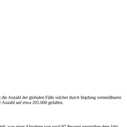
 die Anzahl der globalen Fälle solcher durch Impfung vermeidbaren
 Anzahl auf etwa 205.000 gefallen.
telt, was einer Abnahme von rund 97 Prozent gegenüber dem Jahr