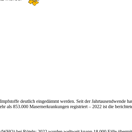
mpfstoffe deutlich eingedämmt werden. Seit der Jahrtausendwende hat
als 853.000 Masernerkrankungen registriert – 2022 ist die berichtete
n (WHO) bei Röteln: 2022 wurden weltweit knapp 18.000 Fälle übermit