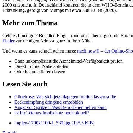
2000 entspricht. In Deutschland kommen die in dem WHO-Bericht aufge
Erkrankung, gefolgt von Mumps mit etwa 338 Fällen (2020).
Mehr zum Thema
Geht es Ihnen gut? Bei allen Fragen rund ums Thema gesunde Ernähru
Finder
zur richtigen Adresse ganz in Ihrer Nähe.
Und wenn es ganz schnell gehen muss:
medi now® – der Online-Sho
Ganz unkompliziert die Arzneimittel-Verfügbarkeit prüfen
Direkt in Ihrer Nähe abholen
Oder bequem liefern lassen
Lesen Sie auch
Gürtelrose: Wer sich jetzt dagegen impfen lassen sollte
Zeckenimpfung dringend empfohlen
Angst vor Spritzen: Was Betroffenen helfen kann
Ist Ihr Tetanus-Impfschutz noch aktuell?
impfen-1700x1100-1_539.jpg
(135,5 KiB)
Zurück