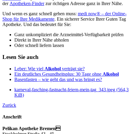
der
Apotheken-Finder
zur richtigen Adresse ganz in Ihrer Nähe.
Und wenn es ganz schnell gehen muss:
medi now® – der Online-
Shop für Ihre Medikamente
. Ein sicherer Service Ihrer Guten Tag
Apotheke. Und das bedeutet für Sie:
Ganz unkompliziert die Arzneimittel-Verfügbarkeit prüfen
Direkt in Ihrer Nähe abholen
Oder schnell liefern lassen
Lesen Sie auch
Leber: Wie viel
Alkohol
verträgt sie?
Ein deutliches Gesundheitsplus: 30 Tage ohne
Alkohol
Basenfasten – wie geht das und was bringt es?
karneval-fasching-fastnacht-feiern-mein-tag_343.jpeg
(564,3
KiB)
Zurück
Anschrift
Pelikan Apotheke Bremen
Stockholmer Straße 43 - 45