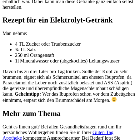
erhältlich war. Dabei kann man diese Getränke ganz einfach selbst
herstellen.
Rezept für ein Elektrolyt-Getränk
Man nehme:
4 TL Zucker oder Traubenzucker
¾ TL Salz
250 ml Orangensaft
1l Mineralwasser oder (abgekochtes) Leitungswasser
Davon bis zu drei Liter pro Tag trinken. Sollte der Kopf zu sehr
brummen, eignet sich als Schmerzmittel am ehesten Ibuprofen, da
Paracetamol die Leber noch zusätzlich belastet und ASS (Aspirin)
die gereizte und überempfindliche Magenschleimhaut schädigen
kann.
Geheimtipp:
Wer das Ibuprofen schon vor dem Zubettgehen
einnimmt, erspart sich den Brummschädel am Morgen.
Mehr zum Thema
Geht es Ihnen gut? Bei allen Gesundheitsfragen rund um Ihr
persönliches Wohlergehen finden Sie in Ihrer
Guten Tag
Apotheke
kompetente Ansprechpartner. Bei Bedarf lotst Sie