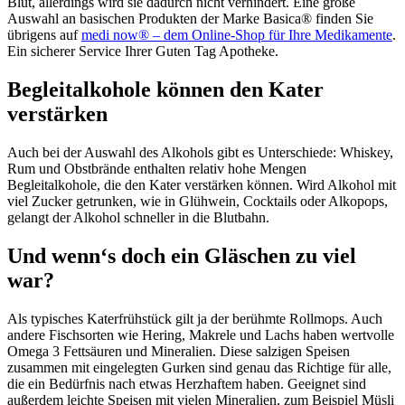
Blut, allerdings wird sie dadurch nicht verhindert. Eine große
Auswahl an basischen Produkten der Marke Basica® finden Sie
übrigens auf
medi now® – dem Online-Shop für Ihre Medikamente
.
Ein sicherer Service Ihrer Guten Tag Apotheke.
Begleitalkohole können den Kater
verstärken
Auch bei der Auswahl des Alkohols gibt es Unterschiede: Whiskey,
Rum und Obstbrände enthalten relativ hohe Mengen
Begleitalkohole, die den Kater verstärken können. Wird Alkohol mit
viel Zucker getrunken, wie in Glühwein, Cocktails oder Alkopops,
gelangt der Alkohol schneller in die Blutbahn.
Und wenn‘s doch ein Gläschen zu viel
war?
Als typisches Katerfrühstück gilt ja der berühmte Rollmops. Auch
andere Fischsorten wie Hering, Makrele und Lachs haben wertvolle
Omega 3 Fettsäuren und Mineralien. Diese salzigen Speisen
zusammen mit eingelegten Gurken sind genau das Richtige für alle,
die ein Bedürfnis nach etwas Herzhaftem haben. Geeignet sind
außerdem leichte Speisen mit vielen Mineralien, zum Beispiel Müsli