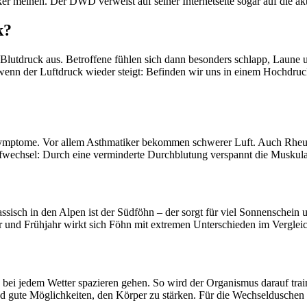
iker meinen. Der DWD verweist auf seiner Internetseite sogar auf die a
k?
 Blutdruck aus. Betroffene fühlen sich dann besonders schlapp, Laune u
wenn der Luftdruck wieder steigt: Befinden wir uns in einem Hochdruck
e Symptome. Vor allem Asthmatiker bekommen schwerer Luft. Auch Rheu
ffwechsel: Durch eine verminderte Durchblutung verspannt die Muskul
ssisch in den Alpen ist der Südföhn – der sorgt für viel Sonnenschein u
 und Frühjahr wirkt sich Föhn mit extremen Unterschieden im Vergleic
n bei jedem Wetter spazieren gehen. So wird der Organismus darauf tra
ute Möglichkeiten, den Körper zu stärken. Für die Wechselduschen 