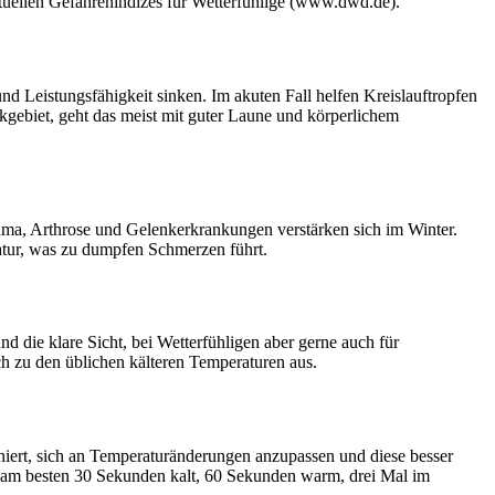
ktuellen Gefahrenindizes für Wetterfühlige (www.dwd.de).
nd Leistungsfähigkeit sinken. Im akuten Fall helfen Kreislauftropfen
gebiet, geht das meist mit guter Laune und körperlichem
ma, Arthrose und Gelenkerkrankungen verstärken sich im Winter.
atur, was zu dumpfen Schmerzen führt.
nd die klare Sicht, bei Wetterfühligen aber gerne auch für
h zu den üblichen kälteren Temperaturen aus.
iniert, sich an Temperaturänderungen anzupassen und diese besser
am besten 30 Sekunden kalt, 60 Sekunden warm, drei Mal im