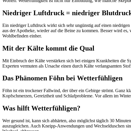
Worten: Wetterfühligkeit ist nicht nur Einbildung, wie manche Skept
Niedriger Luftdruck = niedriger Blutdruc
Ein niedriger Luftdruck wirkt sich sehr ungünstig auf einen niedrigen
aus der Apotheke, wieder auf die Beine zu kommen. Besser wird es, 
Wohlbefinden einher.
Mit der Kälte kommt die Qual
Mit Einbruch der Kälte verstärken sich bei einigen Krankheiten di
Experten vermuten als Ursache einen durch Kälte verlangsamten Sto
Das Phänomen Föhn bei Wetterfühligen
Föhn ist ein trockener Fallwind, der über ein Gebirge strömt. Ganz kla
Kopfschmerzen, Gereiztheit und Schlafprobleme. Vor allem im Winter
Was hilft Wetterfühligen?
Wer gesund ist, kann sich abhärten, also möglichst täglich 30 Minute
auszugleichen. Auch Kneipp-Anwendungen und Wechselduschen sind g