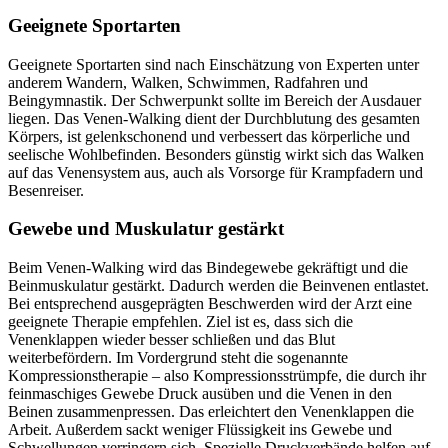
Geeignete Sportarten
Geeignete Sportarten sind nach Einschätzung von Experten unter
anderem Wandern, Walken, Schwimmen, Radfahren und
Beingymnastik. Der Schwerpunkt sollte im Bereich der Ausdauer
liegen. Das Venen-Walking dient der Durchblutung des gesamten
Körpers, ist gelenkschonend und verbessert das körperliche und
seelische Wohlbefinden. Besonders günstig wirkt sich das Walken
auf das Venensystem aus, auch als Vorsorge für Krampfadern und
Besenreiser.
Gewebe und Muskulatur gestärkt
Beim Venen-Walking wird das Bindegewebe gekräftigt und die
Beinmuskulatur gestärkt. Dadurch werden die Beinvenen entlastet.
Bei entsprechend ausgeprägten Beschwerden wird der Arzt eine
geeignete Therapie empfehlen. Ziel ist es, dass sich die
Venenklappen wieder besser schließen und das Blut
weiterbefördern. Im Vordergrund steht die sogenannte
Kompressionstherapie – also Kompressionsstrümpfe, die durch ihr
feinmaschiges Gewebe Druck ausüben und die Venen in den
Beinen zusammenpressen. Das erleichtert den Venenklappen die
Arbeit. Außerdem sackt weniger Flüssigkeit ins Gewebe und
Schwellungen verringern sich. Spezielle Druckverbände helfen auf