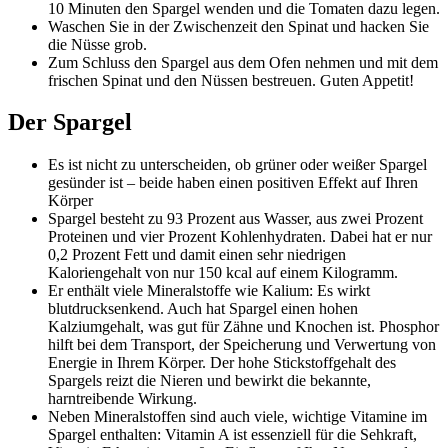
10 Minuten den Spargel wenden und die Tomaten dazu legen.
Waschen Sie in der Zwischenzeit den Spinat und hacken Sie
die Nüsse grob.
Zum Schluss den Spargel aus dem Ofen nehmen und mit dem
frischen Spinat und den Nüssen bestreuen. Guten Appetit!
Der Spargel
Es ist nicht zu unterscheiden, ob grüner oder weißer Spargel
gesünder ist – beide haben einen positiven Effekt auf Ihren
Körper
Spargel besteht zu 93 Prozent aus Wasser, aus zwei Prozent
Proteinen und vier Prozent Kohlenhydraten. Dabei hat er nur
0,2 Prozent Fett und damit einen sehr niedrigen
Kaloriengehalt von nur 150 kcal auf einem Kilogramm.
Er enthält viele Mineralstoffe wie Kalium: Es wirkt
blutdrucksenkend. Auch hat Spargel einen hohen
Kalziumgehalt, was gut für Zähne und Knochen ist. Phosphor
hilft bei dem Transport, der Speicherung und Verwertung von
Energie in Ihrem Körper. Der hohe Stickstoffgehalt des
Spargels reizt die Nieren und bewirkt die bekannte,
harntreibende Wirkung.
Neben Mineralstoffen sind auch viele, wichtige Vitamine im
Spargel enthalten: Vitamin A ist essenziell für die Sehkraft,