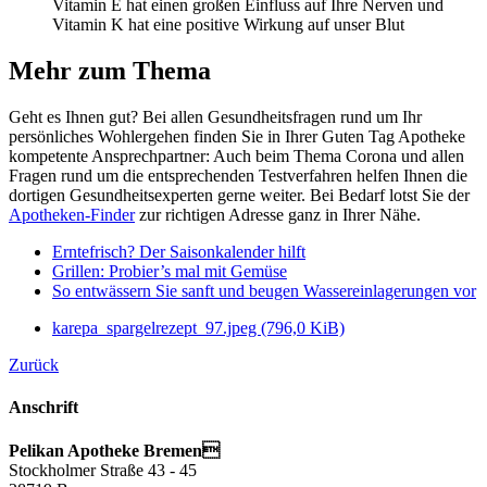
Vitamin E hat einen großen Einfluss auf Ihre Nerven und
Vitamin K hat eine positive Wirkung auf unser Blut
Mehr zum Thema
Geht es Ihnen gut? Bei allen Gesundheitsfragen rund um Ihr
persönliches Wohlergehen finden Sie in Ihrer Guten Tag Apotheke
kompetente Ansprechpartner: Auch beim Thema Corona und allen
Fragen rund um die entsprechenden Testverfahren helfen Ihnen die
dortigen Gesundheitsexperten gerne weiter. Bei Bedarf lotst Sie der
Apotheken-Finder
zur richtigen Adresse ganz in Ihrer Nähe.
Erntefrisch? Der Saisonkalender hilft
Grillen: Probier’s mal mit Gemüse
So entwässern Sie sanft und beugen Wassereinlagerungen vor
karepa_spargelrezept_97.jpeg
(796,0 KiB)
Zurück
Anschrift
Pelikan Apotheke Bremen
Stockholmer Straße 43 - 45