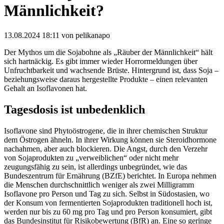
Männlichkeit?
13.08.2024 18:11
von pelikanapo
Der Mythos um die Sojabohne als „Räuber der Männlichkeit“ hält
sich hartnäckig. Es gibt immer wieder Horrormeldungen über
Unfruchtbarkeit und wachsende Brüste. Hintergrund ist, dass Soja –
beziehungsweise daraus hergestellte Produkte – einen relevanten
Gehalt an Isoflavonen hat.
Tagesdosis ist unbedenklich
Isoflavone sind Phytoöstrogene, die in ihrer chemischen Struktur
dem Östrogen ähneln. In ihrer Wirkung können sie Steroidhormone
nachahmen, aber auch blockieren. Die Angst, durch den Verzehr
von Sojaprodukten zu „verweiblichen“ oder nicht mehr
zeugungsfähig zu sein, ist allerdings unbegründet, wie das
Bundeszentrum für Ernährung (BZfE) berichtet. In Europa nehmen
die Menschen durchschnittlich weniger als zwei Milligramm
Isoflavone pro Person und Tag zu sich. Selbst in Südostasien, wo
der Konsum von fermentierten Sojaprodukten traditionell hoch ist,
werden nur bis zu 60 mg pro Tag und pro Person konsumiert, gibt
das Bundesinstitut für Risikobewertung (BfR) an. Eine so geringe