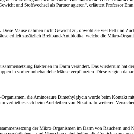
icht und Stoffwechsel als Partner agieren“, erläutert Professor Eran 
s. Diese Mäuse nahmen nicht Gewicht zu, obwohl sie viel Fett und Zuck
 Mäuse erhielt zusätzlich Breitband-Antibiotika, welche die Mikro-Or
 Zusammensetzung Bakterien im Darm verändert. Das wiederrum hat dem
uppen in vorher unbehandelte Mäuse verpflanzten. Diese zeigten dana
ro-Organismen. die Aminosäure Dimethylglycin wurde beim Kontakt mit
verhielt es sich beim Ausbleiben von Nikotin. In weiteren Versuchen 
 Zusammensetzung der Mikro-Organismen im Darm von Rauchern und Nic
gen ermöglichen – und Menschen dabei helfen, die Gewichtszunahme z