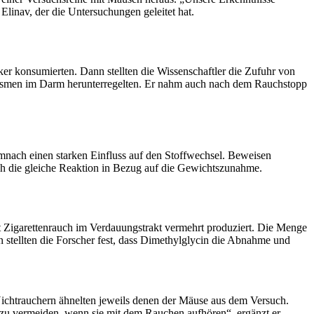
Elinav, der die Untersuchungen geleitet hat.
er konsumierten. Dann stellten die Wissenschaftler die Zufuhr von
ganismen im Darm herunterregelten. Er nahm auch nach dem Rauchstopp
nach einen starken Einfluss auf den Stoffwechsel. Beweisen
ch die gleiche Reaktion in Bezug auf die Gewichtszunahme.
 Zigarettenrauch im Verdauungstrakt vermehrt produziert. Die Menge
stellten die Forscher fest, dass Dimethylglycin die Abnahme und
htrauchern ähnelten jeweils denen der Mäuse aus dem Versuch.
u vermeiden, wenn sie mit dem Rauchen aufhören“, ergänzt er.