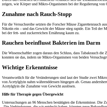
zeigen, wie Körper und Mikro-Organismen bei der Regulierung von Gew
Zunahme nach Rauch-Stopp
Für die Versuchsreihe setzten die Forscher Mäuse Zigarettenrauch au
Nikotin ein – und das Gewicht der Mäuse stieg rapide. Ein Teil der
bei der fett- und zuckerreichen Ernährung kaum zu.
Rauchen beeinflusst Bakterien im Darm
Die Wissenschaftler zogen daraus den Schluss, dass Tabakrauch die
konnten sie das, indem sie Mikro-Organismen von beiden Versuchsgr
Wichtige Erkenntnisse
Verantwortlich für die Veränderungen sind laut der Studie zwei Mik
von Acetylglyin nahm währenddessen hingegen ab. Genau andersherum 
Acetylglyin die Zunahme von Gewicht auslösen.
Hilfe für Therapie gegen Übergewicht
Untersuchungen an 96 Menschen bestätigten die Erkenntnisse. Die
„Die Verbindungen, die wir entdeckt haben, könnten neue Behandlun