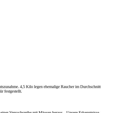
chtszunahme. 4,5 Kilo legen ehemalige Raucher im Durchschnitt
 festgestellt.
einer Versuchsreihe mit Mäusen heraus. „Unsere Erkenntnisse