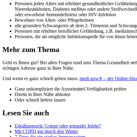
Personen jeden Alters mit erhöhter gesundheitlicher Gefährdun
Nierenkrankheiten, Diabetes mellitus oder andere Stoffwechsel
oder erworbene Immundefizienz oder HIV-Infektion
Bewohner von Alten- oder Pflegeheimen
alle gesunden Schwangeren ab dem 2. Trimenon und Schwanger
Personen mit erhöhter beruflicher Gefährdung, z.B. medizinisc
Personen, die als mögliche Infektionsquelle für von ihnen betr
Mehr zum Thema
Geht es Ihnen gut? Bei allen Fragen rund ums Thema Gesundheit steh
richtigen Adresse ganz in Ihrer Nähe.
Und wenn es ganz schnell gehen muss:
medi now® – der Online-Sho
Ganz unkompliziert die Arzneimittel-Verfügbarkeit prüfen
Direkt in Ihrer Nähe abholen
Oder schnell liefern lassen
Lesen Sie auch
Erkältungszeit: Grippe oder grippaler Infekt?
Mit COPD gut durch den Winter
7 Tipps für ein starkes Immunsystem