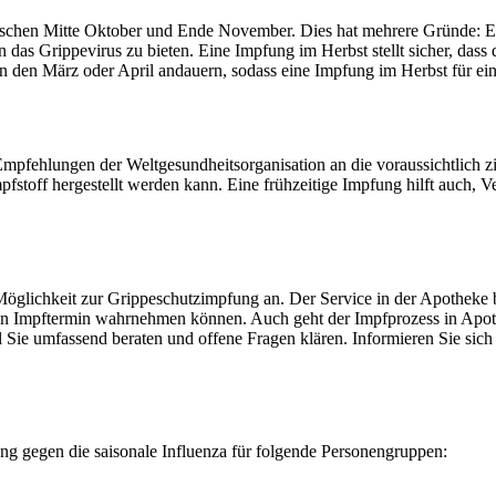
wischen Mitte Oktober und Ende November. Dies hat mehrere Gründe: E
 das Grippevirus zu bieten. Eine Impfung im Herbst stellt sicher, dass 
 den März oder April andauern, sodass eine Impfung im Herbst für ei
Empfehlungen der Weltgesundheitsorganisation an die voraussichtlich
mpfstoff hergestellt werden kann. Eine frühzeitige Impfung hilft auch,
glichkeit zur Grippeschutzimpfung an. Der Service in der Apotheke bie
en Impftermin wahrnehmen können. Auch geht der Impfprozess in Apothek
Sie umfassend beraten und offene Fragen klären. Informieren Sie sich
e
g gegen die saisonale Influenza für folgende Personengruppen: