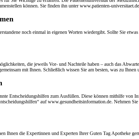
lles für Sie Wichtige zu erfahren. Die Patientenuniversität der Medizi
mmenstellen können. Sie finden ihn unter www.patienten-universitaet.
ammen
rstandene noch einmal in eigenen Worten wiedergibt. Sollte Sie etwas 
lichkeiten, die jeweils Vor- und Nachteile haben – auch das Abwarte
n gemeinsam mit Ihnen. Schließlich wissen Sie am besten, was zu Ihnen
en
nnte Entscheidungshilfen zum Ausfüllen. Diese können mithilfe von In
 „Entscheidungshilfen“ auf www.gesundheitsinformation.de. Nehmen Sie s
en Ihnen die Expertinnen und Experten Ihrer Guten Tag Apotheke gern