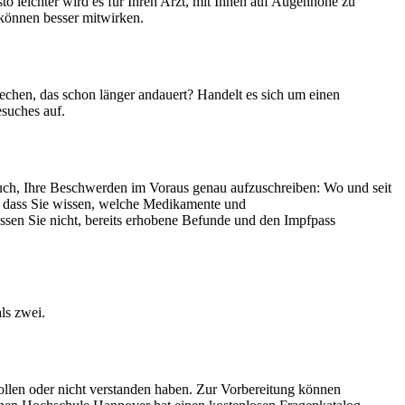
to leichter wird es für Ihren Arzt, mit Ihnen auf Augenhöhe zu
 können besser mitwirken.
echen, das schon länger andauert? Handelt es sich um einen
esuches auf.
auch, Ihre Beschwerden im Voraus genau aufzuschreiben: Wo und seit
g, dass Sie wissen, welche Medikamente und
ssen Sie nicht, bereits erhobene Befunde und den Impfpass
als zwei.
ollen oder nicht verstanden haben. Zur Vorbereitung können