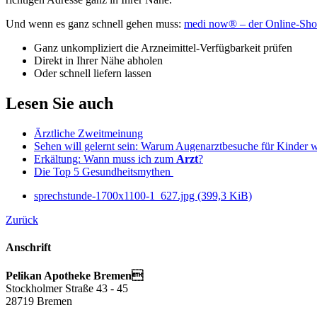
Und wenn es ganz schnell gehen muss:
medi now® – der Online-Sho
Ganz unkompliziert die Arzneimittel-Verfügbarkeit prüfen
Direkt in Ihrer Nähe abholen
Oder schnell liefern lassen
Lesen Sie auch
Ärztliche Zweitmeinung
Sehen will gelernt sein: Warum Augenarztbesuche für Kinder w
Erkältung: Wann muss ich zum
Arzt
?
Die Top 5 Gesundheitsmythen
sprechstunde-1700x1100-1_627.jpg
(399,3 KiB)
Zurück
Anschrift
Pelikan Apotheke Bremen
Stockholmer Straße 43 - 45
28719 Bremen