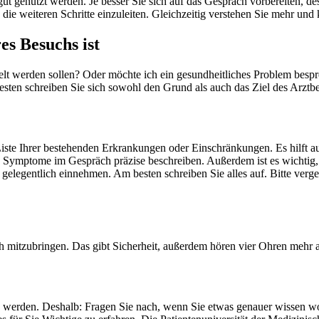
ut genutzt werden. Je besser Sie sich auf das Gespräch vorbereiten, des
ie weiteren Schritte einzuleiten. Gleichzeitig verstehen Sie mehr und
es Besuchs ist
lt werden sollen? Oder möchte ich ein gesundheitliches Problem bespr
ten schreiben Sie sich sowohl den Grund als auch das Ziel des Arztb
 Liste Ihrer bestehenden Erkrankungen oder Einschränkungen. Es hilft 
die Symptome im Gespräch präzise beschreiben. Außerdem ist es wichti
elegentlich einnehmen. Am besten schreiben Sie alles auf. Bitte verge
h mitzubringen. Das gibt Sicherheit, außerdem hören vier Ohren mehr 
 zu werden. Deshalb: Fragen Sie nach, wenn Sie etwas genauer wissen w