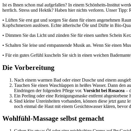
Ist es Ihnen schon mal aufgefallen? In einem Schönheits-Institut we
herrlich. Stress und Hektik? Haben hier nichts verloren. Unser Tipp:
• Lüften Sie erst gut und sorgen Sie dann für einen angenehmen Raum
Kopfschmerzen auslösen. Echte ätherische Öle und Düfte in Bio-Qual
• Dimmen Sie das Licht und zünden Sie für einen sanften Schein Ker
• Schalten Sie leise und entspannende Musik an. Wenn Sie einen Musi
• Für ein gutes Gefühl kuscheln Sie sich in einen weichen Bademante
Die Vorbereitung
Nach einem warmen Bad oder einer Dusche und einem ausgieb
Tauchen Sie einen Waschlappen in heißes Wasser. Dann den ausg
Eindringen der folgenden Pflege vor.
Vorsicht bei Rosacea
– d
Ein Peeling oder eine Reinigungsmaske entfernt abgestorbene
Sind kleine Unreinheiten vorhanden, können diese jetzt ganz l
noch einmal die Haut mit einem Gesichtswasser klären, bevor d
Wohlfühl-Massage selbst gemacht
Geben Sie etwas Öl oder eine reichhaltige Creme auf Ihr Gesic