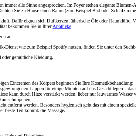
rden immer alle Sinne angesprochen. Im Foyer stehen elegante Blumen-Ar
 Richten Sie zu Hause einen Raum (zum Beispiel Bad oder Schlafzimmer)
duft. Dafür eignen sich Duftkerzen, ätherische Öle oder Raumdüfte. Ve
ität bekommen Sie in Ihrer
Apotheke
.
zen an.
k-Dienst wie zum Beispiel Spotify nutzen, finden Sie unter den Suchb
l oder gemütliche Kleidung.
igen Eincremen des Körpers beginnen Sie Ihre Kosmetikbehandlung:
ewrungenen Lappen für einige Minuten auf das Gesicht legen – das öff
iese kann durch Hitze verstärkt werden, lieber nur lauwarmes Wasser
 Hautschüppchen.
eicht entfernt werden. Besonders hygienisch geht das mit einem spezie
er beste Teil kommt: die Massage.
ht, Hals und Dekolletee.