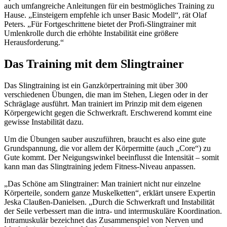
auch umfangreiche Anleitungen für ein bestmögliches Training zu
Hause. „Einsteigern empfehle ich unser Basic Modell“, rät Olaf
Peters. „Für Fortgeschrittene bietet der Profi-Slingtrainer mit
Umlenkrolle durch die erhöhte Instabilität eine größere
Herausforderung.“
Das Training mit dem Slingtrainer
Das Slingtraining ist ein Ganzkörpertraining mit über 300
verschiedenen Übungen, die man im Stehen, Liegen oder in der
Schräglage ausführt. Man trainiert im Prinzip mit dem eigenen
Körpergewicht gegen die Schwerkraft. Erschwerend kommt eine
gewisse Instabilität dazu.
Um die Übungen sauber auszuführen, braucht es also eine gute
Grundspannung, die vor allem der Körpermitte (auch „Core“) zu
Gute kommt. Der Neigungswinkel beeinflusst die Intensität – somit
kann man das Slingtraining jedem Fitness-Niveau anpassen.
„Das Schöne am Slingtrainer: Man trainiert nicht nur einzelne
Körperteile, sondern ganze Muskelketten“, erklärt unsere Expertin
Jeska Claußen-Danielsen. „Durch die Schwerkraft und Instabilität
der Seile verbessert man die intra- und intermuskuläre Koordination.
Intramuskulär bezeichnet das Zusammenspiel von Nerven und