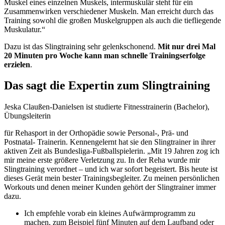
Muskel eines einzelnen Muskels, intermuskulär steht für ein
Zusammenwirken verschiedener Muskeln. Man erreicht durch das
Training sowohl die großen Muskelgruppen als auch die tiefliegende
Muskulatur.“
Dazu ist das Slingtraining sehr gelenkschonend.
Mit nur drei Mal
20 Minuten pro Woche kann man schnelle Trainingserfolge
erzielen
.
Das sagt die Expertin zum Slingtraining
Jeska Claußen-Danielsen ist studierte Fitnesstrainerin (Bachelor),
Übungsleiterin
für Rehasport in der Orthopädie sowie Personal-, Prä- und
Postnatal- Trainerin. Kennengelernt hat sie den Slingtrainer in ihrer
aktiven Zeit als Bundesliga-Fußballspielerin. „Mit 19 Jahren zog ich
mir meine erste größere Verletzung zu. In der Reha wurde mir
Slingtraining verordnet – und ich war sofort begeistert. Bis heute ist
dieses Gerät mein bester Trainingsbegleiter. Zu meinen persönlichen
Workouts und denen meiner Kunden gehört der Slingtrainer immer
dazu.
Ich empfehle vorab ein kleines Aufwärmprogramm zu
machen, zum Beispiel fünf Minuten auf dem Laufband oder