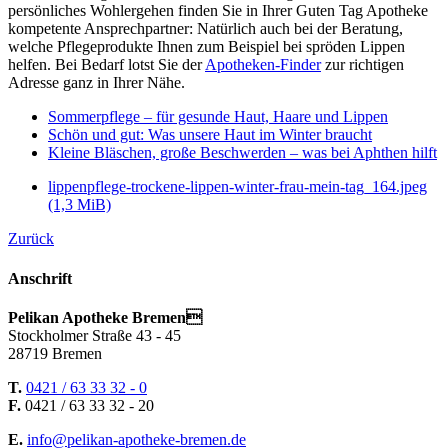
persönliches Wohlergehen finden Sie in Ihrer Guten Tag Apotheke
kompetente Ansprechpartner: Natürlich auch bei der Beratung,
welche Pflegeprodukte Ihnen zum Beispiel bei spröden Lippen
helfen. Bei Bedarf lotst Sie der
Apotheken-Finder
zur richtigen
Adresse ganz in Ihrer Nähe.
Sommerpflege – für gesunde Haut, Haare und Lippen
Schön und gut: Was unsere Haut im Winter braucht
Kleine Bläschen, große Beschwerden – was bei Aphthen hilft
lippenpflege-trockene-lippen-winter-frau-mein-tag_164.jpeg
(1,3 MiB)
Zurück
Anschrift
Pelikan Apotheke Bremen
Stockholmer Straße 43 - 45
28719 Bremen
T.
0421 / 63 33 32 - 0
F.
0421 / 63 33 32 - 20
E.
info@pelikan-apotheke-bremen.de