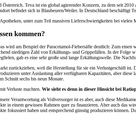
 Österreich. Teva ist ein global agierender Konzern, zu dem seit 201
ndort befindet sich in Blaubeuren/Weiler. In Deutschland beschäftigt 
h Apotheken, unter zum Teil massiven Lieferschwierigkeiten bei viele
pässen kommen?
as wird am Beispiel der Paracetamol-Fiebersäfte deutlich: Zum einen wa
d niedrigen Zahl von Erkältungs- und Grippefällen. In der Folge wurd
fielen, gab es eine sehr große und lange Erkältungswelle. Die Nachfrag
rkt zurückziehen, weil die Herstellung für sie ein Verlustgeschäft is
roduzieren unter Auslastung aller verfügbaren Kapazitäten, aber diese 
im Schnitt sechs bis neun Monate.
amit Verluste machten.
Wie sieht es denn in dieser Hinsicht bei Rat
unsere Verantwortung als Vollversorger ist es aber, auch diese Medikam
Produkte in einem gewissen Rahmen quer zu finanzieren. Aber auch das 
dukte fokussiert haben und entsprechend günstig produzieren können. Da