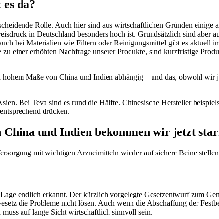
 es da?
scheidende Rolle. Auch hier sind aus wirtschaftlichen Gründen einige 
r Preisdruck in Deutschland besonders hoch ist. Grundsätzlich sind aber
n auch bei Materialien wie Filtern oder Reinigungsmittel gibt es aktue
u einer erhöhten Nachfrage unserer Produkte, sind kurzfristige Produk
n hohem Maße von China und Indien abhängig – und das, obwohl wir ja
ien. Bei Teva sind es rund die Hälfte. Chinesische Hersteller beispiel
e entsprechend drücken.
n China und Indien bekommen wir jetzt sta
 Versorgung mit wichtigen Arzneimitteln wieder auf sichere Beine stel
 Lage endlich erkannt. Der kürzlich vorgelegte Gesetzentwurf zum Gener
esetz die Probleme nicht lösen. Auch wenn die Abschaffung der Festbet
muss auf lange Sicht wirtschaftlich sinnvoll sein.