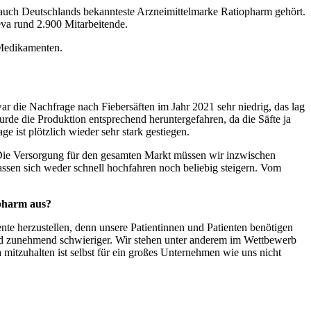
0 auch Deutschlands bekannteste Arzneimittelmarke Ratiopharm gehört.
Teva rund 2.900 Mitarbeitende.
n Medikamenten.
r die Nachfrage nach Fiebersäften im Jahr 2021 sehr niedrig, das lag
e die Produktion entsprechend heruntergefahren, da die Säfte ja
e ist plötzlich wieder sehr stark gestiegen.
t. Die Versorgung für den gesamten Markt müssen wir inzwischen
lassen sich weder schnell hochfahren noch beliebig steigern. Vom
iopharm aus?
ente herzustellen, denn unsere Patientinnen und Patienten benötigen
wird zunehmend schwieriger. Wir stehen unter anderem im Wettbewerb
 mitzuhalten ist selbst für ein großes Unternehmen wie uns nicht