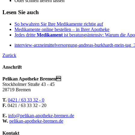
Oder schnell liefern lassen
Lesen Sie auch
So bewahren Sie Ihre Medikamente richtig auf
Medikamente online bestellen – in Ihrer Apotheke
Jedes dritte
Medikament
ist beratungsintensiv: Warum die Apoth
interview-arzneimittelversorgung-andreas-burkhardt-mein-tag
Zurück
Anschrift
Pelikan Apotheke Bremen
Stockholmer Straße 43 - 45
28719 Bremen
T.
0421 / 63 33 32 - 0
F.
0421 / 63 33 32 - 20
E.
info@pelikan-apotheke-bremen.de
W.
pelikan-apotheke-bremen.de
Kontakt