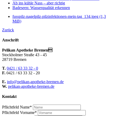
Ab ins kühle Nass – aber richtig
Badeseen: Wasserqualität erkennen
fusspilz-nagelpilz-pilzinfektionen-mein-tag_134.jpeg
(1,3
MiB)
Zurück
Anschrift
Pelikan Apotheke Bremen
Stockholmer Straße 43 - 45
28719 Bremen
T.
0421 / 63 33 32 - 0
F.
0421 / 63 33 32 - 20
E.
info@pelikan-apotheke-bremen.de
W.
pelikan-apotheke-bremen.de
Kontakt
Pflichtfeld
Name
*
Pflichtfeld
Vorname
*