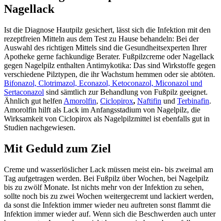
Nagellack
Ist die Diagnose Hautpilz gesichert, lässt sich die Infektion mit den
rezept­freien Mitteln aus dem Test zu Hause behandeln: Bei der
Auswahl des richtigen Mittels sind die Gesundheitsexperten Ihrer
Apotheke gerne fachkundige Berater. Fußpilz­creme oder Nagellack
gegen Nagelpilz enthalten Antimykotika: Das sind Wirk­stoffe gegen
verschiedene Pilz­typen, die ihr Wachs­tum hemmen oder sie abtöten.
Bifonazol, Clotrimazol, Econazol, Ketoconazol, Miconazol und
Sertaconazol
sind sämtlich zur Behand­lung von Fußpilz geeignet.
Ähnlich gut helfen
Amorolfin
,
Ciclopirox
,
Naftifin
und
Terbinafin
.
Amorolfin hilft als Lack im Anfangs­stadium von Nagelpilz, die
Wirk­samkeit von Ciclopirox als Nagelpilz­mittel ist ebenfalls gut in
Studien nachgewiesen.
Mit Geduld zum Ziel
Creme und wasser­löslicher Lack müssen meist ein- bis zweimal am
Tag aufgetragen werden. Bei Fußpilz über Wochen, bei Nagelpilz
bis zu zwölf Monate. Ist nichts mehr von der Infektion zu sehen,
sollte noch bis zu zwei Wochen weitergecremt und lackiert werden,
da sonst die Infektion immer wieder neu auftreten sonst flammt die
Infektion immer wieder auf. Wenn sich die Beschwerden auch unter