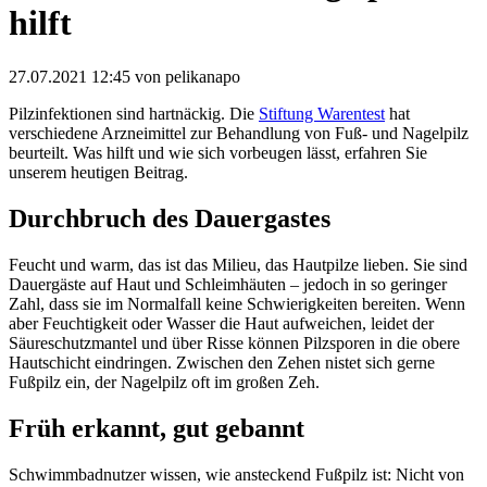
hilft
27.07.2021 12:45
von pelikanapo
Pilz­infektionen sind hartnä­ckig. Die
Stiftung Warentest
hat
verschiedene Arzneimittel zur Behandlung von Fuß- und Nagelpilz
beurteilt. Was hilft und wie sich vorbeugen lässt, erfahren Sie
unserem heutigen Beitrag.
Durchbruch des Dauergastes
Feucht und warm, das ist das Milieu, das Hautpilze lieben. Sie sind
Dauer­gäste auf Haut und Schleimhäuten – jedoch in so geringer
Zahl, dass sie im Normalfall keine Schwierigkeiten bereiten. Wenn
aber Feuchtigkeit oder Wasser die Haut aufweichen, leidet der
Säure­schutz­mantel und über Risse können Pilzsporen in die obere
Hautschicht eindringen. Zwischen den Zehen nistet sich gerne
Fußpilz ein, der Nagelpilz oft im großen Zeh.
Früh erkannt, gut gebannt
Schwimmbadnutzer wissen, wie ansteckend Fußpilz ist: Nicht von