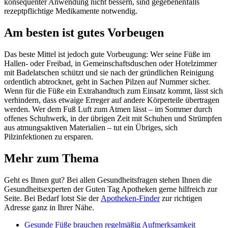
konsequenter Anwendung nicht bessern, sind gegebenenfalls
rezeptpflichtige Medikamente notwendig.
Am besten ist gutes Vorbeugen
Das beste Mittel ist jedoch gute Vorbeugung: Wer seine Füße im
Hallen- oder Freibad, in Gemein­schafts­duschen oder Hotel­zimmer
mit Badelatschen schützt und sie nach der gründlichen Reinigung
ordentlich abtrocknet, geht in Sachen Pilzen auf Nummer sicher.
Wenn für die Füße ein Extrahandtuch zum Einsatz kommt, lässt sich
verhindern, dass etwaige Erreger auf andere Körperteile übertragen
werden. Wer dem Fuß Luft zum Atmen lässt – im Sommer durch
offenes Schuhwerk, in der übrigen Zeit mit Schuhen und Strümpfen
aus atmungs­aktiven Materialien – tut ein Übriges, sich
Pilzinfektionen zu ersparen.
Mehr zum Thema
Geht es Ihnen gut? Bei allen Gesundheitsfragen stehen Ihnen die
Gesundheitsexperten der Guten Tag Apotheken gerne hilfreich zur
Seite. Bei Bedarf lotst Sie der
Apotheken-Finder
zur richtigen
Adresse ganz in Ihrer Nähe.
Gesunde Füße brauchen regelmäßig Aufmerksamkeit