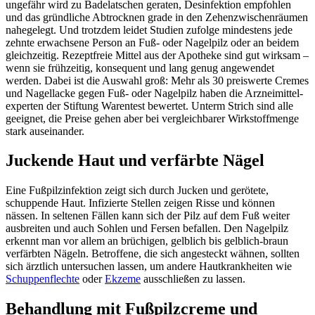
ungefähr wird zu Badelatschen geraten, Desinfektion empfohlen
und das gründliche Abtrocknen grade in den Zehenzwischenräumen
nahegelegt. Und trotzdem leidet Studien zufolge mindestens jede
zehnte erwachsene Person an Fuß- oder Nagelpilz oder an beidem
gleich­zeitig. Rezeptfreie Mittel aus der Apotheke sind gut wirksam –
wenn sie frühzeitig, konsequent und lang genug angewendet
werden. Dabei ist die Auswahl groß: Mehr als 30 preis­werte Cremes
und Nagellacke gegen Fuß- oder Nagelpilz haben die Arznei­mittel­
experten der Stiftung Warentest bewertet. Unterm Strich sind alle
geeignet, die Preise gehen aber bei vergleichbarer Wirkstoffmenge
stark auseinander.
Juckende Haut und verfärbte Nägel
Eine Fußpilzinfektion zeigt sich durch Jucken und gerötete,
schuppende Haut. Infizierte Stellen zeigen Risse und können
nässen. In seltenen Fällen kann sich der Pilz auf dem Fuß weiter
ausbreiten und auch Sohlen und Fersen befallen. Den Nagelpilz
erkennt man vor allem an brüchigen, gelb­lich bis gelb­lich-braun
verfärbten Nägeln. Betroffene, die sich angesteckt wähnen, sollten
sich ärztlich untersuchen lassen, um andere Hautkrankheiten wie
Schuppenflechte
oder
Ekzeme
ausschließen zu lassen.
Behand­lung mit Fußpilz­creme und