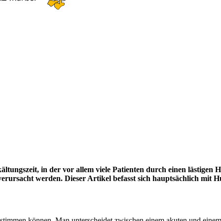
tungszeit, in der vor allem viele Patienten durch einen lästigen H
rursacht werden. Dieser Artikel befasst sich hauptsächlich mit H
 bestimmen können. Man unterscheidet zwischen einem akuten und eine