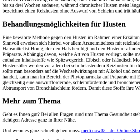
bis zu drei Wochen andauert, während chronischer Husten meist läng
bezeichnet einen Reizhusten ohne Auswurf von Schleim und tritt häuf
Behandlungsmöglichkeiten für Husten
Eine bewährte Methode gegen den Husten im Rahmen einer Erkältung 
Sinnvoll erweisen sich hierbei vor allem Arzneimitteltees mit reizli
Hausmittel ist Honig, der den Hals beruhigt und den Hustenreiz linde
Präparate. Abhängig davon, welche Art von Husten vorliegt, sollte m
enthalten Inhaltsstoffe wie Spitzwegerich, Eibisch oder Isländisch M
Hustenstiller werden vor allem bei sehr belastendem Reizhusten für
sollte man besonders auf die Wechselwirkungen mit Alkohol und zentr
handelt, kann man im Bereich der Phytopharmaka auf Präparate mit E
gleichzeitig eine auswurffördernde, schleimfördernde und bronchien
Abtransport von Bronchialschleim fördern. Damit diese Stoffe ihre Wi
Mehr zum Thema
Geht es Ihnen gut? Bei allen Fragen rund ums Thema Gesundheit steh
richtigen Adresse ganz in Ihrer Nähe.
Und wenn es ganz schnell gehen muss:
medi now® – der Online-Sho