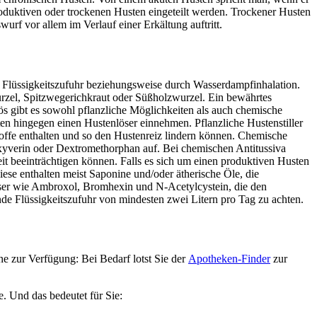
oduktiven oder trockenen Husten eingeteilt werden. Trockener Husten
urf vor allem im Verlauf einer Erkältung auftritt.
Flüssigkeitszufuhr beziehungsweise durch Wasserdampfinhalation.
wurzel, Spitzwegerichkraut oder Süßholzwurzel. Ein bewährtes
tös gibt es sowohl pflanzliche Möglichkeiten als auch chemische
ten hingegen einen Hustenlöser einnehmen. Pflanzliche Hustenstiller
toffe enthalten und so den Hustenreiz lindern können. Chemische
oxyverin oder Dextromethorphan auf. Bei chemischen Antitussiva
t beeinträchtigen können. Falls es sich um einen produktiven Husten
se enthalten meist Saponine und/oder ätherische Öle, die
öser wie Ambroxol, Bromhexin und N-Acetylcystein, die den
ende Flüssigkeitszufuhr von mindesten zwei Litern pro Tag zu achten.
e zur Verfügung: Bei Bedarf lotst Sie der
Apotheken-Finder
zur
e. Und das bedeutet für Sie: