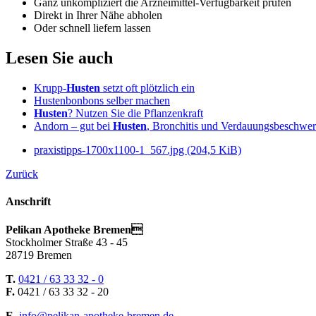
Ganz unkompliziert die Arzneimittel-Verfügbarkeit prüfen
Direkt in Ihrer Nähe abholen
Oder schnell liefern lassen
Lesen Sie auch
Krupp-
Husten
setzt oft plötzlich ein
Hustenbonbons selber machen
Husten
? Nutzen Sie die Pflanzenkraft
Andorn – gut bei
Husten
, Bronchitis und Verdauungsbeschwe
praxistipps-1700x1100-1_567.jpg
(204,5 KiB)
Zurück
Anschrift
Pelikan Apotheke Bremen
Stockholmer Straße 43 - 45
28719 Bremen
T.
0421 / 63 33 32 - 0
F.
0421 / 63 33 32 - 20
E.
info@pelikan-apotheke-bremen.de