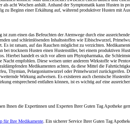
er als acht Wochen anhält. Anhand der Symptomatik kann Husten in pr
ig zu Beginn einer Erkältung auf, während produktiver Husten mit Ausw
ist zum einen das Befeuchten der Atemwege durch eine ausreichende 
ndernden und schleimlösenden Inhaltsstoffen wie Eibischwurzel, Primel
rt. Es ist ratsam, auf das Rauchen möglichst zu verzichten. Medikamen
an bei trocknem Husten einen Hustenstiller, bei einem produktiven Hus
oos. Hierbei handelt es sich vor allem um Phytopharmaka, die Schleims
 die Nacht empfohlen. Diese weisen unter anderem Wirkstoffe wie Pent
aldämpfenden Medikamenten achten, da diese Mittel die Fahrtüchtigkei
feu, Thymian, Pelargoniumwurzel oder Primelwurzel zurückgreifen. Die
erweiternde Wirkung aufweisen. Es existieren auch chemische Hustenl
rkung entsprechend entfalten können, ist es wichtig auf eine ausreich
en Ihnen die Expertinnen und Experten Ihrer Guten Tag Apotheke gern
p für Ihre Medikamente
. Ein sicherer Service Ihrer Guten Tag Apothek