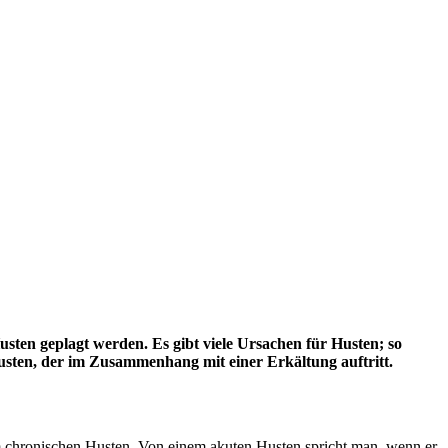
usten geplagt werden. Es gibt viele Ursachen für Husten; so
usten, der im Zusammenhang mit einer Erkältung auftritt.
m chronischen Husten. Von einem akuten Husten spricht man, wenn er