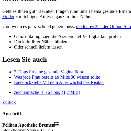
Geht es Ihnen gut? Bei allen Fragen rund ums Thema gesunde Ernähru
Finder
zur richtigen Adresse ganz in Ihrer Nähe.
Und wenn es ganz schnell gehen muss:
medi now® – der Online-Sho
Ganz unkompliziert die Arzneimittel-Verfügbarkeit prüfen
Direkt in Ihrer Nähe abholen
Oder schnell liefern lassen
Lesen Sie auch
7 Tipps für eine gesunde Vaginalflora
Was jede Frau bereits ab Mitte 30 wissen sollte
Eierstockkrebs Mit dem Alter wächst das Risiko
zeichenflache-4_767.png
(1,7 MiB)
Zurück
Anschrift
Pelikan Apotheke Bremen
Stockholmer Straße 43 - 45