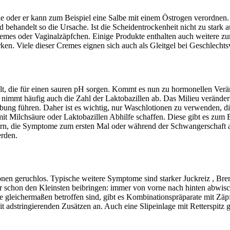
ie oder er kann zum Beispiel eine Salbe mit einem Östrogen verordnen.
d behandelt so die Ursache. Ist die Scheidentrockenheit nicht zu stark
Cremes oder Vaginalzäpfchen. Einige Produkte enthalten auch weitere zu
ken. Viele dieser Cremes eignen sich auch als Gleitgel bei Geschlecht
delt, die für einen sauren pH sorgen. Kommt es nun zu hormonellen Ver
mmt häufig auch die Zahl der Laktobazillen ab. Das Milieu verändert
ebung führen. Daher ist es wichtig, nur Waschlotionen zu verwenden, d
mit Milchsäure oder Laktobazillen Abhilfe schaffen. Diese gibt es zum
ern, die Symptome zum ersten Mal oder während der Schwangerschaft a
erden.
ektionen geruchlos. Typische weitere Symptome sind starker Juckreiz , 
chon den Kleinsten beibringen: immer von vorne nach hinten abwischen
e gleichermaßen betroffen sind, gibt es Kombinationspräparate mit Zä
t adstringierenden Zusätzen an. Auch eine Slipeinlage mit Retterspit