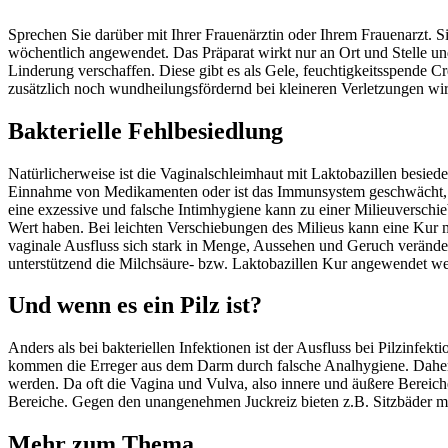
Sprechen Sie darüber mit Ihrer Frauenärztin oder Ihrem Frauenarzt. S
wöchentlich angewendet. Das Präparat wirkt nur an Ort und Stelle un
Linderung verschaffen. Diese gibt es als Gele, feuchtigkeitsspende 
zusätzlich noch wundheilungsfördernd bei kleineren Verletzungen wir
Bakterielle Fehlbesiedlung
Natürlicherweise ist die Vaginalschleimhaut mit Laktobazillen besie
Einnahme von Medikamenten oder ist das Immunsystem geschwächt, ni
eine exzessive und falsche Intimhygiene kann zu einer Milieuverschi
Wert haben. Bei leichten Verschiebungen des Milieus kann eine Kur 
vaginale Ausfluss sich stark in Menge, Aussehen und Geruch veränd
unterstützend die Milchsäure- bzw. Laktobazillen Kur angewendet w
Und wenn es ein Pilz ist?
Anders als bei bakteriellen Infektionen ist der Ausfluss bei Pilzinf
kommen die Erreger aus dem Darm durch falsche Analhygiene. Daher s
werden. Da oft die Vagina und Vulva, also innere und äußere Bereich
Bereiche. Gegen den unangenehmen Juckreiz bieten z.B. Sitzbäder mi
Mehr zum Thema