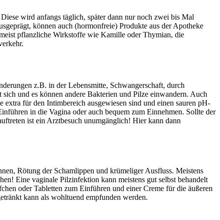
 Diese wird anfangs täglich, später dann nur noch zwei bis Mal
 ausgeprägt, können auch (hormonfreie) Produkte aus der Apotheke
meist pflanzliche Wirkstoffe wie Kamille oder Thymian, die
sverkehr.
änderungen z.B. in der Lebensmitte, Schwangerschaft, durch
 sich und es können andere Bakterien und Pilze einwandern. Auch
ie extra für den Intimbereich ausgewiesen sind und einen sauren pH-
 Einführen in die Vagina oder auch bequem zum Einnehmen. Sollte der
uftreten ist ein Arztbesuch unumgänglich! Hier kann dann
Brennen, Rötung der Schamlippen und krümeliger Ausfluss. Meistens
! Eine vaginale Pilzinfektion kann meistens gut selbst behandelt
pfchen oder Tabletten zum Einführen und einer Creme für die äußeren
z getränkt kann als wohltuend empfunden werden.