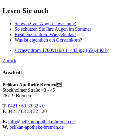
Lesen Sie auch
Schwarz vor Augen – was nun?
So schützen Sie Ihre Augen im Sommer
Resilienz stärken: Wie geht das?
Was ist eigentlich ein Gerstenkorn?
siccasyndrom-1700x1100-1_483.jpg
(656,4 KiB)
Zurück
Anschrift
Pelikan Apotheke Bremen
Stockholmer Straße 43 - 45
28719 Bremen
T.
0421 / 63 33 32 - 0
F.
0421 / 63 33 32 - 20
E.
info@pelikan-apotheke-bremen.de
W.
pelikan-apotheke-bremen.de