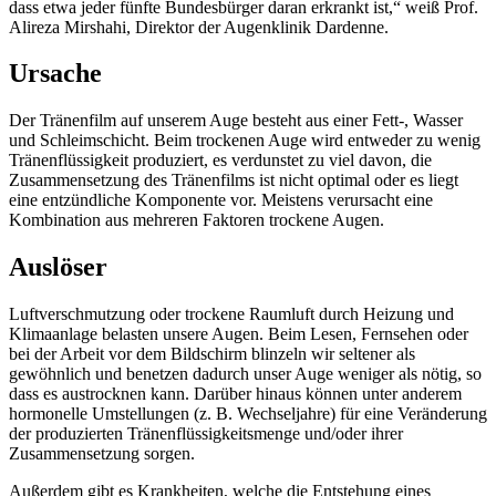
dass etwa jeder fünfte Bundesbürger daran erkrankt ist,“ weiß Prof.
Alireza Mirshahi, Direktor der Augenklinik Dardenne.
Ursache
Der Tränenfilm auf unserem Auge besteht aus einer Fett-, Wasser
und Schleimschicht. Beim trockenen Auge wird entweder zu wenig
Tränenflüssigkeit produziert, es verdunstet zu viel davon, die
Zusammensetzung des Tränenfilms ist nicht optimal oder es liegt
eine entzündliche Komponente vor. Meistens verursacht eine
Kombination aus mehreren Faktoren trockene Augen.
Auslöser
Luftverschmutzung oder trockene Raumluft durch Heizung und
Klimaanlage belasten unsere Augen. Beim Lesen, Fernsehen oder
bei der Arbeit vor dem Bildschirm blinzeln wir seltener als
gewöhnlich und benetzen dadurch unser Auge weniger als nötig, so
dass es austrocknen kann. Darüber hinaus können unter anderem
hormonelle Umstellungen (z. B. Wechseljahre) für eine Veränderung
der produzierten Tränenflüssigkeitsmenge und/oder ihrer
Zusammensetzung sorgen.
Außerdem gibt es Krankheiten, welche die Entstehung eines