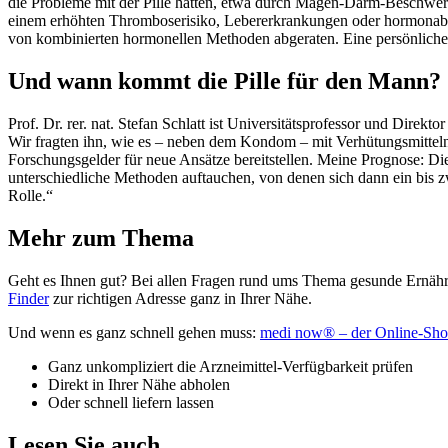
die Probleme mit der Pille hatten, etwa durch Magen-Darm-Beschwerd
einem erhöhten Thromboserisiko, Lebererkrankungen oder hormonabhän
von kombinierten hormonellen Methoden abgeraten. Eine persönliche
Und wann kommt die Pille für den Mann?
Prof. Dr. rer. nat. Stefan Schlatt ist Universitätsprofessor und Dire
Wir fragten ihn, wie es – neben dem Kondom – mit Verhütungsmitteln 
Forschungsgelder für neue Ansätze bereitstellen. Meine Prognose: Di
unterschiedliche Methoden auftauchen, von denen sich dann ein bis zw
Rolle.“
Mehr zum Thema
Geht es Ihnen gut? Bei allen Fragen rund ums Thema gesunde Ernähru
Finder
zur richtigen Adresse ganz in Ihrer Nähe.
Und wenn es ganz schnell gehen muss:
medi now® – der Online-Sho
Ganz unkompliziert die Arzneimittel-Verfügbarkeit prüfen
Direkt in Ihrer Nähe abholen
Oder schnell liefern lassen
Lesen Sie auch