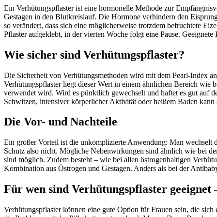
Ein Verhütungspflaster ist eine hormonelle Methode zur Empfängnisve
Gestagen in den Blutkreislauf. Die Hormone verhindern den Eisprun
so verändert, dass sich eine möglicherweise trotzdem befruchtete Ei
Pflaster aufgeklebt, in der vierten Woche folgt eine Pause. Geeignet
Wie sicher sind Verhütungspflaster?
Die Sicherheit von Verhütungsmethoden wird mit dem Pearl-Index an
Verhütungspflaster liegt dieser Wert in einem ähnlichen Bereich wie be
verwendet wird. Wird es pünktlich gewechselt und haftet es gut auf d
Schwitzen, intensiver körperlicher Aktivität oder heißem Baden kann s
Die Vor- und Nachteile
Ein großer Vorteil ist die unkomplizierte Anwendung: Man wechselt 
Schutz also nicht. Mögliche Nebenwirkungen sind ähnlich wie bei d
sind möglich. Zudem besteht – wie bei allen östrogenhaltigen Verhütu
Kombination aus Östrogen und Gestagen. Anders als bei der Antibaby
Für wen sind Verhütungspflaster geeignet 
Verhütungspflaster können eine gute Option für Frauen sein, die sic