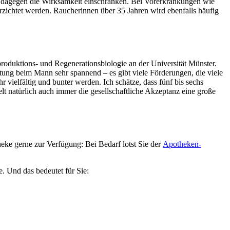
nn dagegen die Wirksamkeit einschränken. Bei Vorerkrankungen wie
zichtet werden. Raucherinnen über 35 Jahren wird ebenfalls häufig
eproduktions- und Regenerationsbiologie an der Universität Münster.
tung beim Mann sehr spannend – es gibt viele Förderungen, die viele
vielfältig und bunter werden. Ich schätze, dass fünf bis sechs
lt natürlich auch immer die gesellschaftliche Akzeptanz eine große
ke gerne zur Verfügung: Bei Bedarf lotst Sie der
Apotheken-
e. Und das bedeutet für Sie: