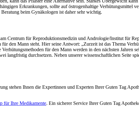
en, kann das Pflaster eine Alternative sein. Starkes Übergewicht ka
gigen Erkrankungen, sollte auf östrogenhaltige Verhütungsmittel ver
 Beratung beim Gynäkologen ist daher sehr wichtig.
ktor am Centrum für Reproduktionsmedizin und Andrologie/Institut für R
für den Mann steht. Hier seine Antwort: „Zurzeit ist das Thema Verhü
e Verhütungsmethoden für den Mann werden in den nächsten Jahren sehr 
ei langfristig durchsetzen. Neben unserer wissenschaftlichen Seite spie
ng stehen Ihnen die Expertinnen und Experten Ihrer Guten Tag Apothe
p für Ihre Medikamente
. Ein sicherer Service Ihrer Guten Tag Apothek