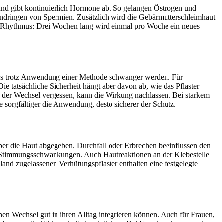
 und gibt kontinuierlich Hormone ab. So gelangen Östrogen und
indringen von Spermien. Zusätzlich wird die Gebärmutterschleimhaut
ten Rhythmus: Drei Wochen lang wird einmal pro Woche ein neues
hres trotz Anwendung einer Methode schwanger werden. Für
Die tatsächliche Sicherheit hängt aber davon ab, wie das Pflaster
rd der Wechsel vergessen, kann die Wirkung nachlassen. Bei starkem
Je sorgfältiger die Anwendung, desto sicherer der Schutz.
ber die Haut abgegeben. Durchfall oder Erbrechen beeinflussen den
er Stimmungsschwankungen. Auch Hautreaktionen an der Klebestelle
land zugelassenen Verhütungspflaster enthalten eine festgelegte
en Wechsel gut in ihren Alltag integrieren können. Auch für Frauen,