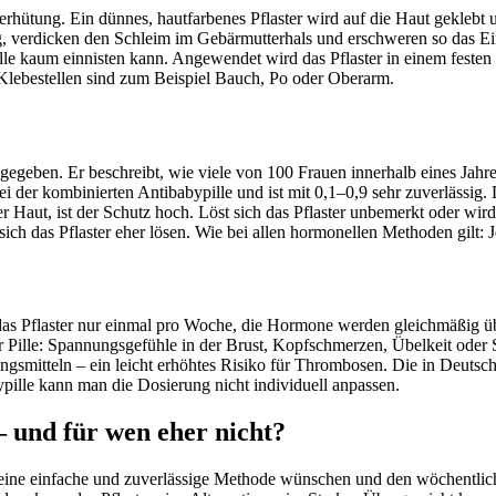
rhütung. Ein dünnes, hautfarbenes Pflaster wird auf die Haut geklebt
g, verdicken den Schleim im Gebärmutterhals und erschweren so das E
zelle kaum einnisten kann. Angewendet wird das Pflaster in einem fes
e Klebestellen sind zum Beispiel Bauch, Po oder Oberarm.
gegeben. Er beschreibt, wie viele von 100 Frauen innerhalb eines Ja
i der kombinierten Antibabypille und ist mit 0,1–0,9 sehr zuverlässig. 
er Haut, ist der Schutz hoch. Löst sich das Pflaster unbemerkt oder wi
ich das Pflaster eher lösen. Wie bei allen hormonellen Methoden gilt: 
das Pflaster nur einmal pro Woche, die Hormone werden gleichmäßig ü
er Pille: Spannungsgefühle in der Brust, Kopfschmerzen, Übelkeit od
ngsmitteln – ein leicht erhöhtes Risiko für Thrombosen. Die in Deutsch
pille kann man die Dosierung nicht individuell anpassen.
– und für wen eher nicht?
h eine einfache und zuverlässige Methode wünschen und den wöchentlich