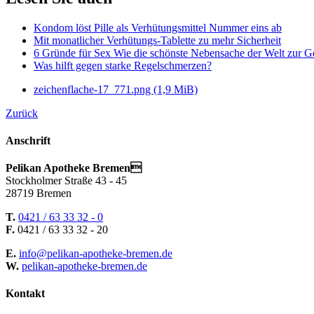
Kondom löst Pille als Verhütungsmittel Nummer eins ab
Mit monatlicher Verhütungs-Tablette zu mehr Sicherheit
6 Gründe für Sex Wie die schönste Nebensache der Welt zur Ge
Was hilft gegen starke Regelschmerzen?
zeichenflache-17_771.png
(1,9 MiB)
Zurück
Anschrift
Pelikan Apotheke Bremen
Stockholmer Straße 43 - 45
28719 Bremen
T.
0421 / 63 33 32 - 0
F.
0421 / 63 33 32 - 20
E.
info@pelikan-apotheke-bremen.de
W.
pelikan-apotheke-bremen.de
Kontakt