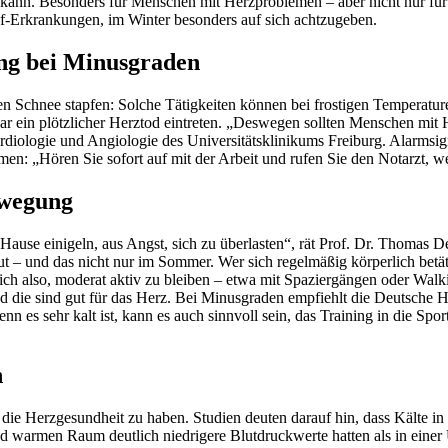
kann. Besonders für Menschen mit Herzproblemen – aber nicht nur für s
uf-Erkrankungen, im Winter besonders auf sich achtzugeben.
ung bei Minusgraden
fen Schnee stapfen: Solche Tätigkeiten können bei frostigen Temperatur
gar ein plötzlicher Herztod eintreten. „Deswegen sollten Menschen mi
Kardiologie und Angiologie des Universitätsklinikums Freiburg. Alarms
men: „Hören Sie sofort auf mit der Arbeit und rufen Sie den Notarzt,
Bewegung
u Hause einigeln, aus Angst, sich zu überlasten“, rät Prof. Dr. Thoma
und das nicht nur im Sommer. Wer sich regelmäßig körperlich betätigt,
 sich also, moderat aktiv zu bleiben – etwa mit Spaziergängen oder Wa
d die sind gut für das Herz. Bei Minusgraden empfiehlt die Deutsche 
nn es sehr kalt ist, kann es auch sinnvoll sein, das Training in die S
n
f die Herzgesundheit zu haben. Studien deuten darauf hin, dass Kälte 
rad warmen Raum deutlich niedrigere Blutdruckwerte hatten als in e