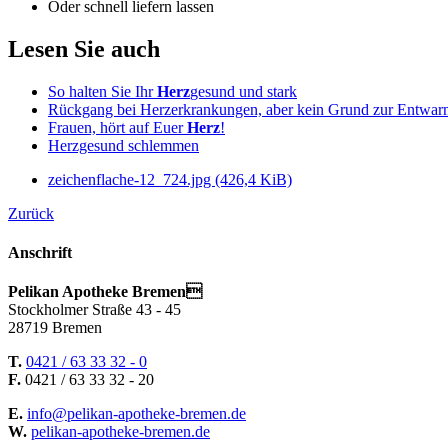
Oder schnell liefern lassen
Lesen Sie auch
So halten Sie Ihr
Herz
gesund und stark
Rückgang bei Herzerkrankungen, aber kein Grund zur Entwar
Frauen, hört auf Euer
Herz
!
Herzgesund schlemmen
zeichenflache-12_724.jpg
(426,4 KiB)
Zurück
Anschrift
Pelikan Apotheke Bremen
Stockholmer Straße 43 - 45
28719 Bremen
T.
0421 / 63 33 32 - 0
F.
0421 / 63 33 32 - 20
E.
info@pelikan-apotheke-bremen.de
W.
pelikan-apotheke-bremen.de