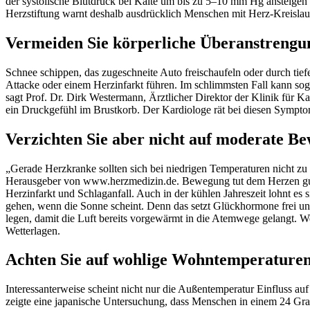
der systolische Blutdruck bei Kälte um bis zu 5–10 mm Hg ansteigen 
Herzstiftung warnt deshalb ausdrücklich Menschen mit Herz-Kreisla
Vermeiden Sie körperliche Überanstreng
Schnee schippen, das zugeschneite Auto freischaufeln oder durch tie
Attacke oder einem Herzinfarkt führen. Im schlimmsten Fall kann so
sagt Prof. Dr. Dirk Westermann, Ärztlicher Direktor der Klinik für 
ein Druckgefühl im Brustkorb. Der Kardiologe rät bei diesen Sympto
Verzichten Sie aber nicht auf moderate 
„Gerade Herzkranke sollten sich bei niedrigen Temperaturen nicht z
Herausgeber von www.herzmedizin.de. Bewegung tut dem Herzen gut – 
Herzinfarkt und Schlaganfall. Auch in der kühlen Jahreszeit lohnt es
gehen, wenn die Sonne scheint. Denn das setzt Glückhormone frei un
legen, damit die Luft bereits vorgewärmt in die Atemwege gelangt. We
Wetterlagen.
Achten Sie auf wohlige Wohntemperature
Interessanterweise scheint nicht nur die Außentemperatur Einfluss au
zeigte eine japanische Untersuchung, dass Menschen in einem 24 G