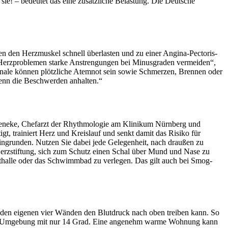
ie! – bedeutet das eine zusätzliche Belastung. Die Deutsche
en den Herzmuskel schnell überlasten und zu einer Angina-Pectoris-
t Herzproblemen starke Anstrengungen bei Minusgraden vermeiden“,
ignale können plötzliche Atemnot sein sowie Schmerzen, Brennen oder
 wenn die Beschwerden anhalten.“
s Deneke, Chefarzt der Rhythmologie am Klinikum Nürnberg und
 trainiert Herz und Kreislauf und senkt damit das Risiko für
lkingrunden. Nutzen Sie dabei jede Gelegenheit, nach draußen zu
Herzstiftung, sich zum Schutz einen Schal über Mund und Nase zu
porthalle oder das Schwimmbad zu verlegen. Das gilt auch bei Smog-
in den eigenen vier Wänden den Blutdruck nach oben treiben kann. So
iner Umgebung mit nur 14 Grad. Eine angenehm warme Wohnung kann