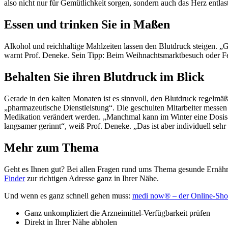
also nicht nur für Gemütlichkeit sorgen, sondern auch das Herz entlas
Essen und trinken Sie in Maßen
Alkohol und reichhaltige Mahlzeiten lassen den Blutdruck steigen. „
warnt Prof. Deneke. Sein Tipp: Beim Weihnachtsmarktbesuch oder Fes
Behalten Sie ihren Blutdruck im Blick
Gerade in den kalten Monaten ist es sinnvoll, den Blutdruck regelmä
„pharmazeutische Dienstleistung“. Die geschulten Mitarbeiter messen 
Medikation verändert werden. „Manchmal kann im Winter eine Dosisa
langsamer gerinnt“, weiß Prof. Deneke. „Das ist aber individuell seh
Mehr zum Thema
Geht es Ihnen gut? Bei allen Fragen rund ums Thema gesunde Ernähru
Finder
zur richtigen Adresse ganz in Ihrer Nähe.
Und wenn es ganz schnell gehen muss:
medi now® – der Online-Sho
Ganz unkompliziert die Arzneimittel-Verfügbarkeit prüfen
Direkt in Ihrer Nähe abholen