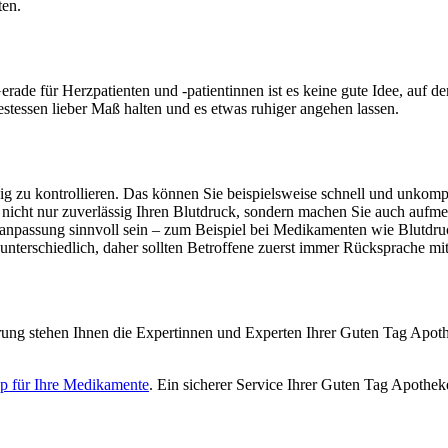
ten.
Gerade für Herzpatienten und -patientinnen ist es keine gute Idee, au
tessen lieber Maß halten und es etwas ruhiger angehen lassen.
ßig zu kontrollieren. Das können Sie beispielsweise schnell und unkom
nicht nur zuverlässig Ihren Blutdruck, sondern machen Sie auch aufmer
npassung sinnvoll sein – zum Beispiel bei Medikamenten wie Blutdruc
r unterschiedlich, daher sollten Betroffene zuerst immer Rücksprache mi
ng stehen Ihnen die Expertinnen und Experten Ihrer Guten Tag Apothe
p für Ihre Medikamente
. Ein sicherer Service Ihrer Guten Tag Apothek