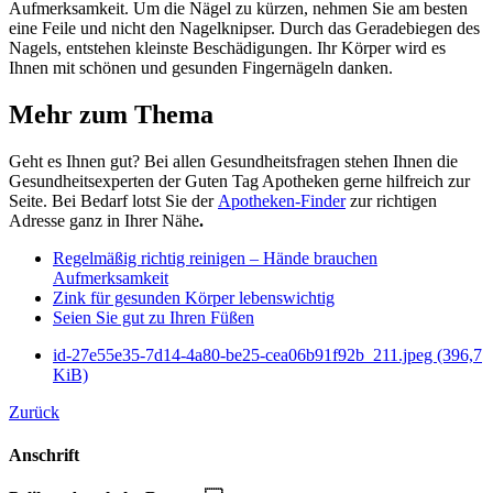
Aufmerksamkeit. Um die Nägel zu kürzen, nehmen Sie am besten
eine Feile und nicht den Nagelknipser. Durch das Geradebiegen des
Nagels, entstehen kleinste Beschädigungen. Ihr Körper wird es
Ihnen mit schönen und gesunden Fingernägeln danken.
Mehr zum Thema
Geht es Ihnen gut? Bei allen Gesundheitsfragen stehen Ihnen die
Gesundheitsexperten der Guten Tag Apotheken gerne hilfreich zur
Seite. Bei Bedarf lotst Sie der
Apotheken-Finder
zur richtigen
Adresse ganz in Ihrer Nähe
.
Regelmäßig richtig reinigen – Hände brauchen
Aufmerksamkeit
Zink für gesunden Körper lebenswichtig
Seien Sie gut zu Ihren Füßen
id-27e55e35-7d14-4a80-be25-cea06b91f92b_211.jpeg
(396,7
KiB)
Zurück
Anschrift