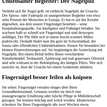
Unliebsamer Begleiter: Der Nagelpilz
Verfärbt sich Ihr Nagel gelb, ist vielleicht Nagelpilz die Ursache.
Der Spross- oder Fadenpilz ist unangenehmer Begleiter von etwa
zehn Prozent der Menschen in Europa. Er hat es auf das Keratin
abgesehen, aus dem unsere Fingernägel bestehen – seine
Hauptnahrungsquelle. Am häufigsten sind Fußnägel befallen. Sie
wachsen halb so schnell wie Fingernägel und sind deswegen
anfälliger. Der Pilz fühlt sich in einem feucht-warmen Milieu
pudelwohl. Deshalb findet man ihn gern im Schwimmbad, der
Sauna oder öffentlichen Umkleidekabinen. Passen Sie besonders bei
kleinen Hautverletzungen auf. Sie begünstigen die Ansteckung mit
Nagelpilz. Bei einem Befall helfen Ihnen verschiedene
Naturheilmittel: Teebaumöl, Apfelessig und kalt gepresstes Olivenöl
sind sehr wirksam in der Bekämpfung des lästigen Pilzes. Wer sich
unsicher ist, lässt die Ursache bei einem Arzttermin abklären.
Fingernägel besser feilen als knipsen
Sie sehen: Fingernägel verraten einiges über Ihren
Gesundheitszustand. Genauso werden sie durch eine
unausgewogene Ernährung oder falsche Pflege in Mitleidenschaft
gezogen. Sie können brüchig und weich werden. Idealerweise
schenken Sie Ihren Fingernägeln alle zwei Wochen etwas