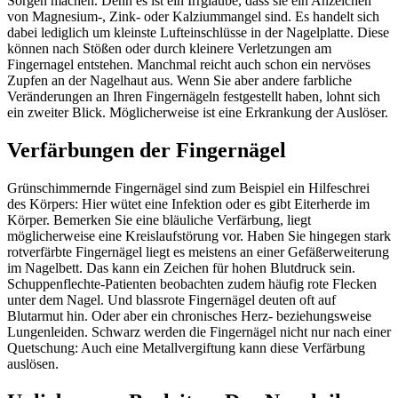
Sorgen machen. Denn es ist ein Irrglaube, dass sie ein Anzeichen
von Magnesium-, Zink- oder Kalziummangel sind. Es handelt sich
dabei lediglich um kleinste Lufteinschlüsse in der Nagelplatte. Diese
können nach Stößen oder durch kleinere Verletzungen am
Fingernagel entstehen. Manchmal reicht auch schon ein nervöses
Zupfen an der Nagelhaut aus. Wenn Sie aber andere farbliche
Veränderungen an Ihren Fingernägeln festgestellt haben, lohnt sich
ein zweiter Blick. Möglicherweise ist eine Erkrankung der Auslöser.
Verfärbungen der Fingernägel
Grünschimmernde Fingernägel sind zum Beispiel ein Hilfeschrei
des Körpers: Hier wütet eine Infektion oder es gibt Eiterherde im
Körper. Bemerken Sie eine bläuliche Verfärbung, liegt
möglicherweise eine Kreislaufstörung vor. Haben Sie hingegen stark
rotverfärbte Fingernägel liegt es meistens an einer Gefäßerweiterung
im Nagelbett. Das kann ein Zeichen für hohen Blutdruck sein.
Schuppenflechte-Patienten beobachten zudem häufig rote Flecken
unter dem Nagel. Und blassrote Fingernägel deuten oft auf
Blutarmut hin. Oder aber ein chronisches Herz- beziehungsweise
Lungenleiden. Schwarz werden die Fingernägel nicht nur nach einer
Quetschung: Auch eine Metallvergiftung kann diese Verfärbung
auslösen.