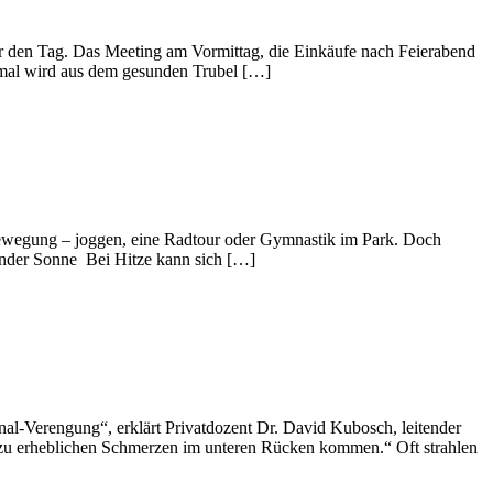
für den Tag. Das Meeting am Vormittag, die Einkäufe nach Feierabend
hmal wird aus dem gesunden Trubel […]
f Bewegung – joggen, eine Radtour oder Gymnastik im Park. Doch
ender Sonne Bei Hitze kann sich […]
anal-Verengung“, erklärt Privatdozent Dr. David Kubosch, leitender
 zu erheblichen Schmerzen im unteren Rücken kommen.“ Oft strahlen