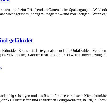
 dazu – ob beim Grillabend im Garten, beim Spaziergang im Wald ode
so wichtiger ist es, richtig zu reagieren – und vorzubeugen. Wenn es
sind gefährdet
 Fahrräder. Ebenso stark steigen aber auch die Unfallzahlen. Vor alle
 (TUM Klinikum). Größter Risikofaktor für schwere Hirnverletzungen: 
et
hhaltig schädigen und das Risiko für eine chronische Nierenkrankheit
gydrinks, Fruchtsäften und zahlreichen Fertigprodukten, häufig in Form