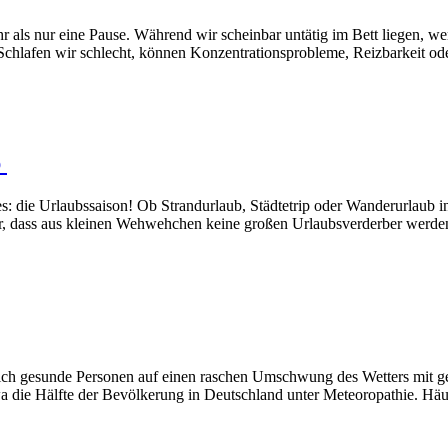
 als nur eine Pause. Während wir scheinbar untätig im Bett liegen, wer
Schlafen wir schlecht, können Konzentrationsprobleme, Reizbarkeit od
b
: die Urlaubssaison! Ob Strandurlaub, Städtetrip oder Wanderurlaub in 
afür, dass aus kleinen Wehwehchen keine großen Urlaubsverderber werd
lich gesunde Personen auf einen raschen Umschwung des Wetters mit ge
die Hälfte der Bevölkerung in Deutschland unter Meteoropathie. Häufi