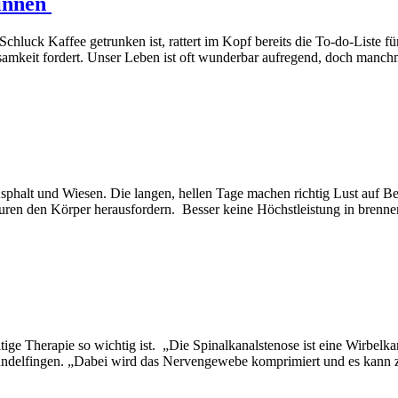
winnen
chluck Kaffee getrunken ist, rattert im Kopf bereits die To-do-Liste 
amkeit fordert. Unser Leben ist oft wunderbar aufregend, doch manc
r Asphalt und Wiesen. Die langen, hellen Tage machen richtig Lust au
ren den Körper herausfordern. Besser keine Höchstleistung in brenn
ige Therapie so wichtig ist. „Die Spinalkanalstenose ist eine Wirbelk
Gundelfingen. „Dabei wird das Nervengewebe komprimiert und es kann