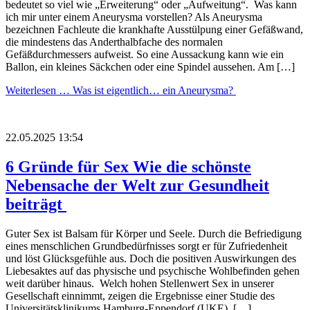
bedeutet so viel wie „Erweiterung“ oder „Aufweitung“. Was kann
ich mir unter einem Aneurysma vorstellen? Als Aneurysma
bezeichnen Fachleute die krankhafte Ausstülpung einer Gefäßwand,
die mindestens das Anderthalbfache des normalen
Gefäßdurchmessers aufweist. So eine Aussackung kann wie ein
Ballon, ein kleines Säckchen oder eine Spindel aussehen. Am […]
Weiterlesen …
Was ist eigentlich… ein Aneurysma?
22.05.2025 13:54
6 Gründe für Sex Wie die schönste
Nebensache der Welt zur Gesundheit
beiträgt
Guter Sex ist Balsam für Körper und Seele. Durch die Befriedigung
eines menschlichen Grundbedürfnisses sorgt er für Zufriedenheit
und löst Glücksgefühle aus. Doch die positiven Auswirkungen des
Liebesaktes auf das physische und psychische Wohlbefinden gehen
weit darüber hinaus. Welch hohen Stellenwert Sex in unserer
Gesellschaft einnimmt, zeigen die Ergebnisse einer Studie des
Universitätsklinikums Hamburg-Eppendorf (UKE). […]